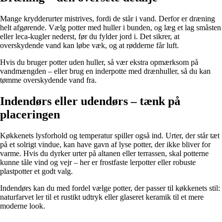
Mange krydderurter mistrives, fordi de står i vand. Derfor er dræning
helt afgørende. Vælg potter med huller i bunden, og læg et lag småsten
eller leca-kugler nederst, før du fylder jord i. Det sikrer, at
overskydende vand kan løbe væk, og at rødderne får luft.
Hvis du bruger potter uden huller, så vær ekstra opmærksom på
vandmængden – eller brug en inderpotte med drænhuller, så du kan
tømme overskydende vand fra.
Indendørs eller udendørs – tænk på
placeringen
Køkkenets lysforhold og temperatur spiller også ind. Urter, der står tæt
på et solrigt vindue, kan have gavn af lyse potter, der ikke bliver for
varme. Hvis du dyrker urter på altanen eller terrassen, skal potterne
kunne tåle vind og vejr – her er frostfaste lerpotter eller robuste
plastpotter et godt valg.
Indendørs kan du med fordel vælge potter, der passer til køkkenets stil:
naturfarvet ler til et rustikt udtryk eller glaseret keramik til et mere
moderne look.