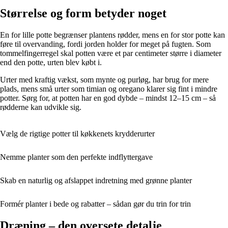
Størrelse og form betyder noget
En for lille potte begrænser plantens rødder, mens en for stor potte kan
føre til overvanding, fordi jorden holder for meget på fugten. Som
tommelfingerregel skal potten være et par centimeter større i diameter
end den potte, urten blev købt i.
Urter med kraftig vækst, som mynte og purløg, har brug for mere
plads, mens små urter som timian og oregano klarer sig fint i mindre
potter. Sørg for, at potten har en god dybde – mindst 12–15 cm – så
rødderne kan udvikle sig.
Vælg de rigtige potter til køkkenets krydderurter
Nemme planter som den perfekte indflyttergave
Skab en naturlig og afslappet indretning med grønne planter
Formér planter i bede og rabatter – sådan gør du trin for trin
Dræning – den oversete detalje