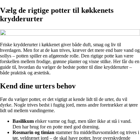
Vælg de rigtige potter til køkkenets
krydderurter
Friske krydderurter i køkkenet giver både duft, smag og liv til
hverdagen. Men for at de kan trives, kræver det mere end bare vand og
sollys – potten spiller en afgørende rolle. Den rigtige potte kan være
forskellen mellem frodige, grønne planter og visne stilke. Her får du en
guide til, hvordan du vælger de bedste potter til dine krydderurter –
både praktisk og æstetisk.
Kend dine urters behov
Før du vælger potter, er det vigtigt at kende lidt til de urter, du vil
dyrke. Nogle trives bedst i fugtig jord, mens andre foretrækker at tørre
lidt ud mellem vandingerne.
Basilikum
elsker varme og fugt, men tåler ikke at stå i vand.
Den har brug for en potte med god dræning.
Rosmarin og timian
stammer fra middelhavsområdet og trives i
tør, veldrænet jord – de skal have potter, hvor overskydende