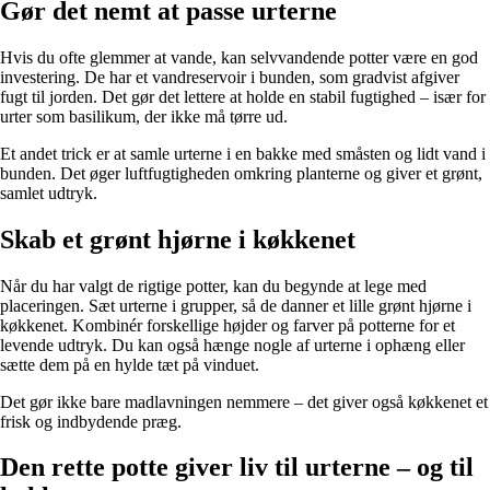
Gør det nemt at passe urterne
Hvis du ofte glemmer at vande, kan selvvandende potter være en god
investering. De har et vandreservoir i bunden, som gradvist afgiver
fugt til jorden. Det gør det lettere at holde en stabil fugtighed – især for
urter som basilikum, der ikke må tørre ud.
Et andet trick er at samle urterne i en bakke med småsten og lidt vand i
bunden. Det øger luftfugtigheden omkring planterne og giver et grønt,
samlet udtryk.
Skab et grønt hjørne i køkkenet
Når du har valgt de rigtige potter, kan du begynde at lege med
placeringen. Sæt urterne i grupper, så de danner et lille grønt hjørne i
køkkenet. Kombinér forskellige højder og farver på potterne for et
levende udtryk. Du kan også hænge nogle af urterne i ophæng eller
sætte dem på en hylde tæt på vinduet.
Det gør ikke bare madlavningen nemmere – det giver også køkkenet et
frisk og indbydende præg.
Den rette potte giver liv til urterne – og til