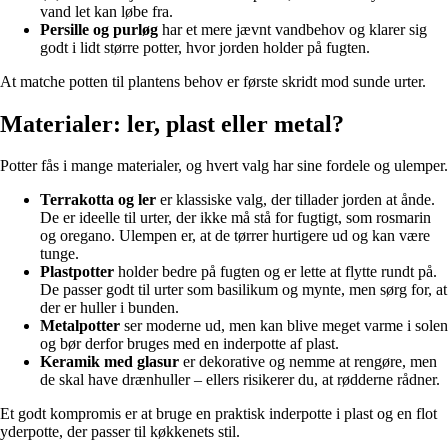
vand let kan løbe fra.
Persille og purløg
har et mere jævnt vandbehov og klarer sig
godt i lidt større potter, hvor jorden holder på fugten.
At matche potten til plantens behov er første skridt mod sunde urter.
Materialer: ler, plast eller metal?
Potter fås i mange materialer, og hvert valg har sine fordele og ulemper.
Terrakotta og ler
er klassiske valg, der tillader jorden at ånde.
De er ideelle til urter, der ikke må stå for fugtigt, som rosmarin
og oregano. Ulempen er, at de tørrer hurtigere ud og kan være
tunge.
Plastpotter
holder bedre på fugten og er lette at flytte rundt på.
De passer godt til urter som basilikum og mynte, men sørg for, at
der er huller i bunden.
Metalpotter
ser moderne ud, men kan blive meget varme i solen
og bør derfor bruges med en inderpotte af plast.
Keramik med glasur
er dekorative og nemme at rengøre, men
de skal have drænhuller – ellers risikerer du, at rødderne rådner.
Et godt kompromis er at bruge en praktisk inderpotte i plast og en flot
yderpotte, der passer til køkkenets stil.