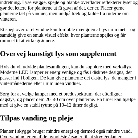
indretning. Lyse vægge, spejle og blanke overflader reflekterer lyset og
gør det lettere for planterne at få gavn af det, der er. Placer gerne
planterne tæt på vinduer, men undgå træk og kulde fra ruderne om
vinteren.
Et spejl overfor et vindue kan fordoble mængden af lys i rummet – og
samtidig give en smuk visuel effekt, hvor planterne spejles og får
rummet til at virke grønnere.
Overvej kunstigt lys som supplement
Hvis du vil udvide plantesamlingen, kan du supplere med
vækstlys
.
Moderne LED-lamper er energivenlige og fås i diskrete designs, der
passer ind i boligen. De kan give planterne det ekstra lys, de mangler i
vintermånederne eller i rum uden vinduer.
Sørg for at vælge lamper med et bredt spektrum, der efterligner
dagslys, og placer dem 20–40 cm over planterne. En timer kan hjælpe
med at give en stabil rytme på 10–12 timer dagligt.
Tilpas vanding og pleje
Planter i skygge bruger mindre energi og dermed også mindre vand.
Overvanding er en af de hyppigste årsager til, at skyggeplanter