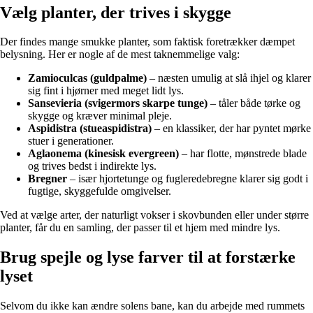
Vælg planter, der trives i skygge
Der findes mange smukke planter, som faktisk foretrækker dæmpet
belysning. Her er nogle af de mest taknemmelige valg:
Zamioculcas (guldpalme)
– næsten umulig at slå ihjel og klarer
sig fint i hjørner med meget lidt lys.
Sansevieria (svigermors skarpe tunge)
– tåler både tørke og
skygge og kræver minimal pleje.
Aspidistra (stueaspidistra)
– en klassiker, der har pyntet mørke
stuer i generationer.
Aglaonema (kinesisk evergreen)
– har flotte, mønstrede blade
og trives bedst i indirekte lys.
Bregner
– især hjortetunge og fugleredebregne klarer sig godt i
fugtige, skyggefulde omgivelser.
Ved at vælge arter, der naturligt vokser i skovbunden eller under større
planter, får du en samling, der passer til et hjem med mindre lys.
Brug spejle og lyse farver til at forstærke
lyset
Selvom du ikke kan ændre solens bane, kan du arbejde med rummets