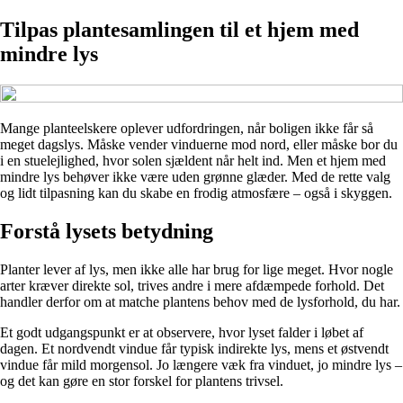
Tilpas plantesamlingen til et hjem med
mindre lys
Mange planteelskere oplever udfordringen, når boligen ikke får så
meget dagslys. Måske vender vinduerne mod nord, eller måske bor du
i en stuelejlighed, hvor solen sjældent når helt ind. Men et hjem med
mindre lys behøver ikke være uden grønne glæder. Med de rette valg
og lidt tilpasning kan du skabe en frodig atmosfære – også i skyggen.
Forstå lysets betydning
Planter lever af lys, men ikke alle har brug for lige meget. Hvor nogle
arter kræver direkte sol, trives andre i mere afdæmpede forhold. Det
handler derfor om at matche plantens behov med de lysforhold, du har.
Et godt udgangspunkt er at observere, hvor lyset falder i løbet af
dagen. Et nordvendt vindue får typisk indirekte lys, mens et østvendt
vindue får mild morgensol. Jo længere væk fra vinduet, jo mindre lys –
og det kan gøre en stor forskel for plantens trivsel.