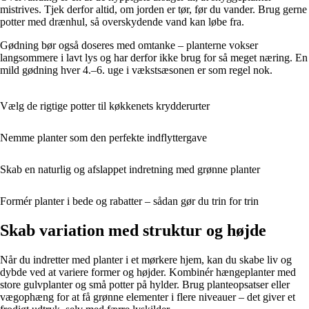
mistrives. Tjek derfor altid, om jorden er tør, før du vander. Brug gerne
potter med drænhul, så overskydende vand kan løbe fra.
Gødning bør også doseres med omtanke – planterne vokser
langsommere i lavt lys og har derfor ikke brug for så meget næring. En
mild gødning hver 4.–6. uge i vækstsæsonen er som regel nok.
Vælg de rigtige potter til køkkenets krydderurter
Nemme planter som den perfekte indflyttergave
Skab en naturlig og afslappet indretning med grønne planter
Formér planter i bede og rabatter – sådan gør du trin for trin
Skab variation med struktur og højde
Når du indretter med planter i et mørkere hjem, kan du skabe liv og
dybde ved at variere former og højder. Kombinér hængeplanter med
store gulvplanter og små potter på hylder. Brug planteopsatser eller
vægophæng for at få grønne elementer i flere niveauer – det giver et