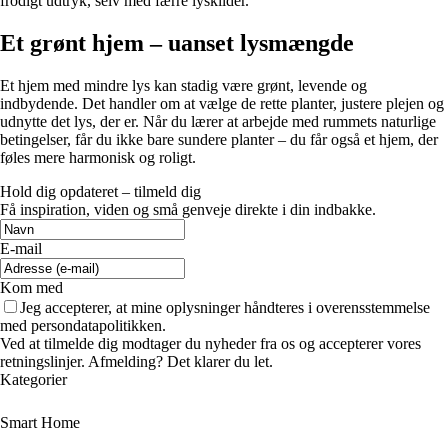
frodigt udtryk, selv med færre lyskilder.
Et grønt hjem – uanset lysmængde
Et hjem med mindre lys kan stadig være grønt, levende og
indbydende. Det handler om at vælge de rette planter, justere plejen og
udnytte det lys, der er. Når du lærer at arbejde med rummets naturlige
betingelser, får du ikke bare sundere planter – du får også et hjem, der
føles mere harmonisk og roligt.
Hold dig opdateret – tilmeld dig
Få inspiration, viden og små genveje direkte i din indbakke.
E-mail
Kom med
Jeg accepterer, at mine oplysninger håndteres i overensstemmelse
med persondatapolitikken.
Ved at tilmelde dig modtager du nyheder fra os og accepterer vores
retningslinjer. Afmelding? Det klarer du let.
Kategorier
Smart Home