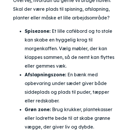
Overvej, hvordan du gerne vil bruge haven:
Skal der være plads til spisning, afslapning,
planter eller måske et lille arbejdsområde?
Spisezone:
Et lille cafébord og to stole
kan skabe en hyggelig krog til
morgenkaffen. Vælg møbler, der kan
klappes sammen, så de nemt kan flyttes
eller gemmes væk.
Afslapningszone:
En bænk med
opbevaring under sædet giver både
siddeplads og plads til puder, tæpper
eller redskaber.
Grøn zone:
Brug krukker, plantekasser
eller lodrette bede til at skabe grønne
vægge, der giver liv og dybde.