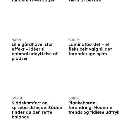
fungere i hverdagen
værd at bevare
HJEM
BORDE
Lille gårdhave, stor
Laminatbordet – et
effekt – idéer til
fleksibelt valg til det
optimal udnyttelse af
foranderlige hjem
pladsen
BORDE
BORDE
Siddekomfort og
Plankeborde i
spisebordshøjde: Sådan
forandring: Moderne
finder du den rette
trends og tidløse udtryk
balance