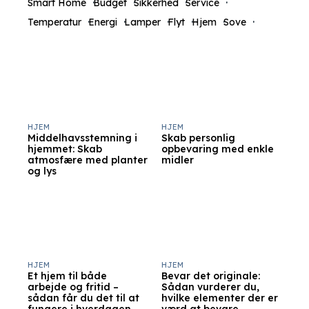
Smart Home
Budget
Sikkerhed
Service
Temperatur
Energi
Lamper
Flyt
Hjem
Sove
HJEM
HJEM
Middelhavsstemning i
Skab personlig
hjemmet: Skab
opbevaring med enkle
atmosfære med planter
midler
og lys
HJEM
HJEM
Et hjem til både
Bevar det originale:
arbejde og fritid –
Sådan vurderer du,
sådan får du det til at
hvilke elementer der er