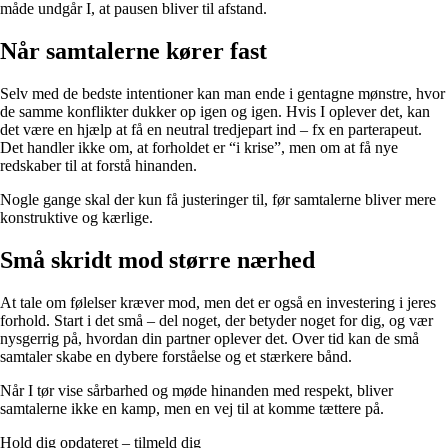
måde undgår I, at pausen bliver til afstand.
Når samtalerne kører fast
Selv med de bedste intentioner kan man ende i gentagne mønstre, hvor
de samme konflikter dukker op igen og igen. Hvis I oplever det, kan
det være en hjælp at få en neutral tredjepart ind – fx en parterapeut.
Det handler ikke om, at forholdet er “i krise”, men om at få nye
redskaber til at forstå hinanden.
Nogle gange skal der kun få justeringer til, før samtalerne bliver mere
konstruktive og kærlige.
Små skridt mod større nærhed
At tale om følelser kræver mod, men det er også en investering i jeres
forhold. Start i det små – del noget, der betyder noget for dig, og vær
nysgerrig på, hvordan din partner oplever det. Over tid kan de små
samtaler skabe en dybere forståelse og et stærkere bånd.
Når I tør vise sårbarhed og møde hinanden med respekt, bliver
samtalerne ikke en kamp, men en vej til at komme tættere på.
Hold dig opdateret – tilmeld dig