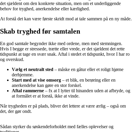
det sjældent om den konkrete situation, men om et underliggende
behov for tryghed, anerkendelse eller kærlighed.
At forstå det kan være første skridt mod at tale sammen på en ny måde.
Skab tryghed før samtalen
En god samtale begynder ikke med ordene, men med stemningen.
Hvis I begge er stressede, trætte eller vrede, er det sjældent det rette
tidspunkt at tage en svær snak. Aftal i stedet et tidspunkt, hvor I har ro
og overskud.
Vælg et neutralt sted
– måske en gåtur eller et roligt hjørne
derhjemme.
Start med at vise omsorg
– et blik, en berøring eller en
anerkendelse kan gøre en stor forskel.
Aftal rammerne
– fx at I lytter til hinanden uden at afbryde, og
at formålet er at forstå, ikke at vinde.
Når trygheden er på plads, bliver det lettere at være ærlig – også om
det, der gør ondt.
Sådan styrker du søskendeforholdet med fælles oplevelser og
traditioner