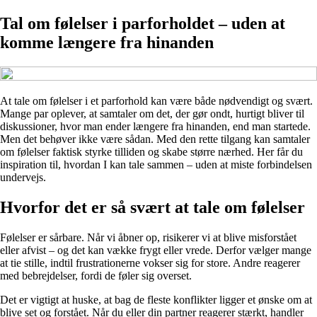
Tal om følelser i parforholdet – uden at
komme længere fra hinanden
At tale om følelser i et parforhold kan være både nødvendigt og svært.
Mange par oplever, at samtaler om det, der gør ondt, hurtigt bliver til
diskussioner, hvor man ender længere fra hinanden, end man startede.
Men det behøver ikke være sådan. Med den rette tilgang kan samtaler
om følelser faktisk styrke tilliden og skabe større nærhed. Her får du
inspiration til, hvordan I kan tale sammen – uden at miste forbindelsen
undervejs.
Hvorfor det er så svært at tale om følelser
Følelser er sårbare. Når vi åbner op, risikerer vi at blive misforstået
eller afvist – og det kan vække frygt eller vrede. Derfor vælger mange
at tie stille, indtil frustrationerne vokser sig for store. Andre reagerer
med bebrejdelser, fordi de føler sig overset.
Det er vigtigt at huske, at bag de fleste konflikter ligger et ønske om at
blive set og forstået. Når du eller din partner reagerer stærkt, handler