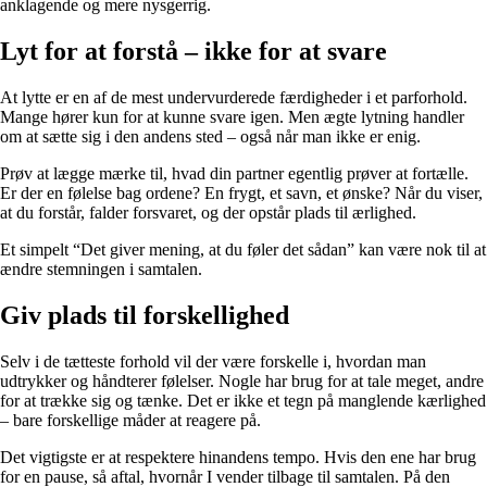
anklagende og mere nysgerrig.
Lyt for at forstå – ikke for at svare
At lytte er en af de mest undervurderede færdigheder i et parforhold.
Mange hører kun for at kunne svare igen. Men ægte lytning handler
om at sætte sig i den andens sted – også når man ikke er enig.
Prøv at lægge mærke til, hvad din partner egentlig prøver at fortælle.
Er der en følelse bag ordene? En frygt, et savn, et ønske? Når du viser,
at du forstår, falder forsvaret, og der opstår plads til ærlighed.
Et simpelt “Det giver mening, at du føler det sådan” kan være nok til at
ændre stemningen i samtalen.
Giv plads til forskellighed
Selv i de tætteste forhold vil der være forskelle i, hvordan man
udtrykker og håndterer følelser. Nogle har brug for at tale meget, andre
for at trække sig og tænke. Det er ikke et tegn på manglende kærlighed
– bare forskellige måder at reagere på.
Det vigtigste er at respektere hinandens tempo. Hvis den ene har brug
for en pause, så aftal, hvornår I vender tilbage til samtalen. På den