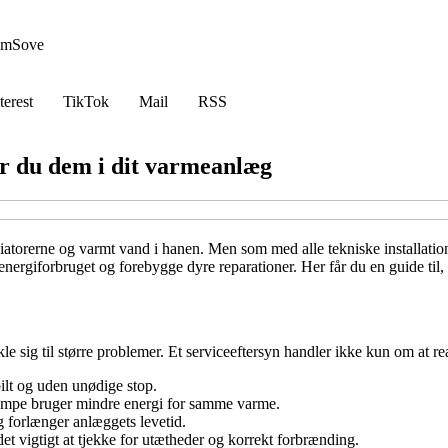
em
Sove
terest
TikTok
Mail
RSS
er du dem i dit varmeanlæg
diatorerne og varmt vand i hanen. Men som med alle tekniske installatio
energiforbruget og forebygge dyre reparationer. Her får du en guide til
e sig til større problemer. Et serviceeftersyn handler ikke kun om at re
bilt og uden unødige stop.
pumpe bruger mindre energi for samme varme.
 forlænger anlæggets levetid.
et vigtigt at tjekke for utætheder og korrekt forbrænding.