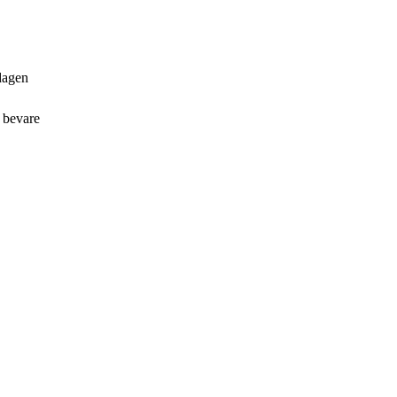
rdagen
t bevare