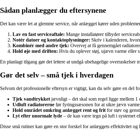
Sådan planlægger du eftersynene
Det kan være let at glemme service, når anlægget kører uden problemer
Lav en fast serviceaftale:
Mange installatører tilbyder serviceabo
Notér datoer og kontaktoplysninger:
Skriv i kalenderen, hvorn
Kombinér med andre tjek:
Overvej at få gennemgået radiatorer,
Hold øje med driften:
Hvis du oplever støj, ujævn varme eller sti
En planlagt tilgang gør det lettere at undgå ubehagelige overraskelser mi
Gør det selv – små tjek i hverdagen
Selvom det professionelle eftersyn er vigtigt, kan du selv gøre en del f
Tjek vandtrykket
jævnligt – det skal som regel ligge mellem 1 
Udluft radiatorerne
før fyringssæsonen for at sikre jævn varme
Hold området omkring anlægget rent og frit
for støv og gens
Lyt efter unormale lyde
– de kan være tegn på luft i systemet ell
Disse små rutiner kan gøre en stor forskel for anlæggets effektivitet og 