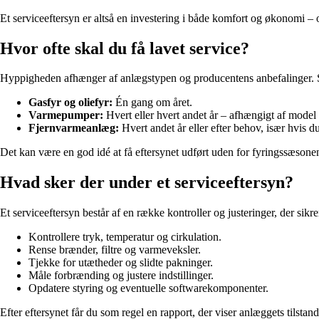
Et serviceeftersyn er altså en investering i både komfort og økonomi – 
Hvor ofte skal du få lavet service?
Hyppigheden afhænger af anlægstypen og producentens anbefalinger. 
Gasfyr og oliefyr:
Én gang om året.
Varmepumper:
Hvert eller hvert andet år – afhængigt af model
Fjernvarmeanlæg:
Hvert andet år eller efter behov, især hvis 
Det kan være en god idé at få eftersynet udført uden for fyringssæsonen,
Hvad sker der under et serviceeftersyn?
Et serviceeftersyn består af en række kontroller og justeringer, der sikre
Kontrollere tryk, temperatur og cirkulation.
Rense brænder, filtre og varmeveksler.
Tjekke for utætheder og slidte pakninger.
Måle forbrænding og justere indstillinger.
Opdatere styring og eventuelle softwarekomponenter.
Efter eftersynet får du som regel en rapport, der viser anlæggets tilstand