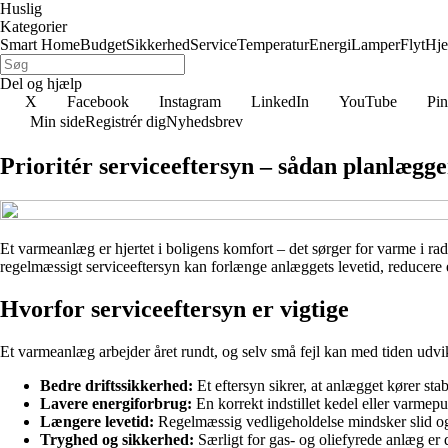
Huslig
Kategorier
Smart Home
Budget
Sikkerhed
Service
Temperatur
Energi
Lamper
Flyt
Hj
Del og hjælp
X
Facebook
Instagram
LinkedIn
YouTube
Pin
Min side
Registrér dig
Nyhedsbrev
Prioritér serviceeftersyn – sådan planlægg
Et varmeanlæg er hjertet i boligens komfort – det sørger for varme i ra
regelmæssigt serviceeftersyn kan forlænge anlæggets levetid, reducere 
Hvorfor serviceeftersyn er vigtige
Et varmeanlæg arbejder året rundt, og selv små fejl kan med tiden udvikl
Bedre driftssikkerhed:
Et eftersyn sikrer, at anlægget kører sta
Lavere energiforbrug:
En korrekt indstillet kedel eller varme
Længere levetid:
Regelmæssig vedligeholdelse mindsker slid og
Tryghed og sikkerhed:
Særligt for gas- og oliefyrede anlæg er d