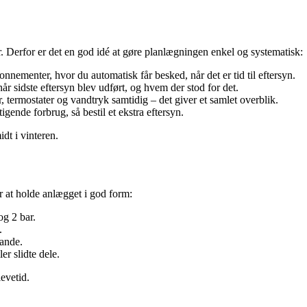
. Derfor er det en god idé at gøre planlægningen enkel og systematisk:
nnementer, hvor du automatisk får besked, når det er tid til eftersyn.
år sidste eftersyn blev udført, og hvem der stod for det.
 termostater og vandtryk samtidig – det giver et samlet overblik.
gende forbrug, så bestil et ekstra eftersyn.
dt i vinteren.
or at holde anlægget i god form:
og 2 bar.
.
tande.
er slidte dele.
levetid.