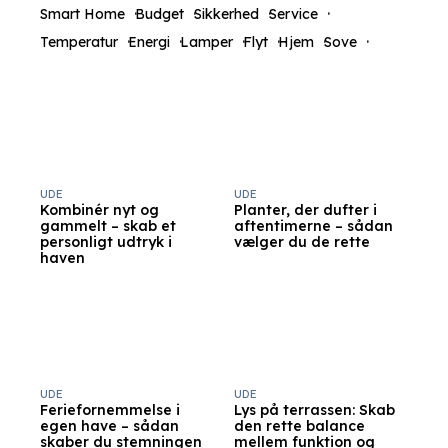
Smart Home
Budget
Sikkerhed
Service
Temperatur
Energi
Lamper
Flyt
Hjem
Sove
UDE
UDE
Kombinér nyt og
Planter, der dufter i
gammelt – skab et
aftentimerne – sådan
personligt udtryk i
vælger du de rette
haven
UDE
UDE
Feriefornemmelse i
Lys på terrassen: Skab
egen have – sådan
den rette balance
skaber du stemningen
mellem funktion og