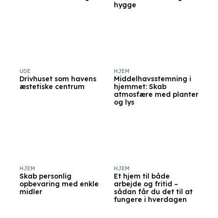
hygge
UDE
HJEM
Drivhuset som havens
Middelhavsstemning i
æstetiske centrum
hjemmet: Skab
atmosfære med planter
og lys
HJEM
HJEM
Skab personlig
Et hjem til både
opbevaring med enkle
arbejde og fritid –
midler
sådan får du det til at
fungere i hverdagen