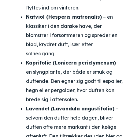
flyttes ind om vinteren.
Natviol (Hesperis matronalis)
– en
klassiker i den danske have, der
blomstrer i forsommeren og spreder en
blød, krydret duft, især efter
solnedgang.
Kaprifolie (Lonicera periclymenum)
–
en slyngplante, der både er smuk og
duftende. Den egner sig godt til espalier,
hegn eller pergolaer, hvor duften kan
brede sig i aftensolen.
Lavendel (Lavandula angustifolia)
–
selvom den dufter hele dagen, bliver
duften ofte mere markant i den kølige
aftenluft. Den tiltrækker desuden bier og