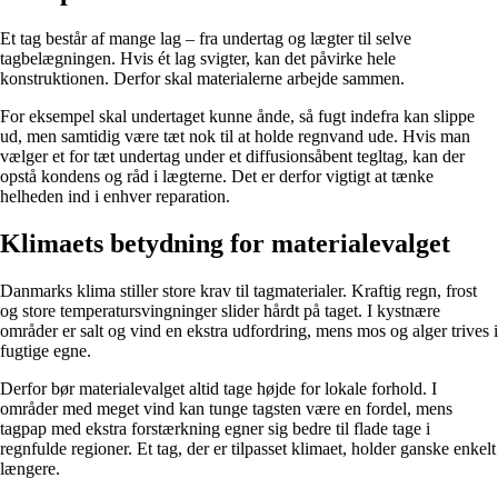
Et tag består af mange lag – fra undertag og lægter til selve
tagbelægningen. Hvis ét lag svigter, kan det påvirke hele
konstruktionen. Derfor skal materialerne arbejde sammen.
For eksempel skal undertaget kunne ånde, så fugt indefra kan slippe
ud, men samtidig være tæt nok til at holde regnvand ude. Hvis man
vælger et for tæt undertag under et diffusionsåbent tegltag, kan der
opstå kondens og råd i lægterne. Det er derfor vigtigt at tænke
helheden ind i enhver reparation.
Klimaets betydning for materialevalget
Danmarks klima stiller store krav til tagmaterialer. Kraftig regn, frost
og store temperatursvingninger slider hårdt på taget. I kystnære
områder er salt og vind en ekstra udfordring, mens mos og alger trives i
fugtige egne.
Derfor bør materialevalget altid tage højde for lokale forhold. I
områder med meget vind kan tunge tagsten være en fordel, mens
tagpap med ekstra forstærkning egner sig bedre til flade tage i
regnfulde regioner. Et tag, der er tilpasset klimaet, holder ganske enkelt
længere.