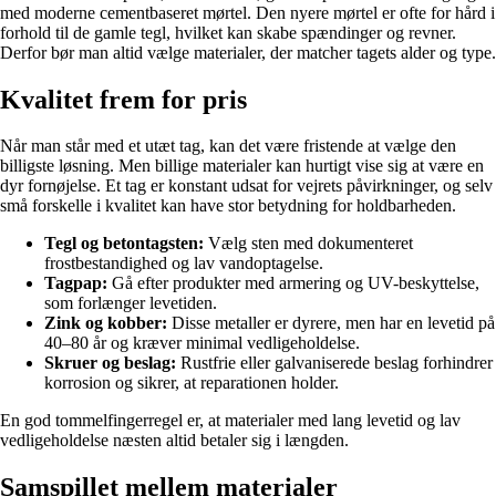
med moderne cementbaseret mørtel. Den nyere mørtel er ofte for hård i
forhold til de gamle tegl, hvilket kan skabe spændinger og revner.
Derfor bør man altid vælge materialer, der matcher tagets alder og type.
Kvalitet frem for pris
Når man står med et utæt tag, kan det være fristende at vælge den
billigste løsning. Men billige materialer kan hurtigt vise sig at være en
dyr fornøjelse. Et tag er konstant udsat for vejrets påvirkninger, og selv
små forskelle i kvalitet kan have stor betydning for holdbarheden.
Tegl og betontagsten:
Vælg sten med dokumenteret
frostbestandighed og lav vandoptagelse.
Tagpap:
Gå efter produkter med armering og UV-beskyttelse,
som forlænger levetiden.
Zink og kobber:
Disse metaller er dyrere, men har en levetid på
40–80 år og kræver minimal vedligeholdelse.
Skruer og beslag:
Rustfrie eller galvaniserede beslag forhindrer
korrosion og sikrer, at reparationen holder.
En god tommelfingerregel er, at materialer med lang levetid og lav
vedligeholdelse næsten altid betaler sig i længden.
Samspillet mellem materialer