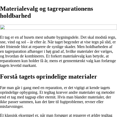
Materialevalg og tagreparationens
holdbarhed
Et tag er en af husets mest udsatte bygningsdele. Det skal modstå regn,
sne, vind og sol – år efter år. Når taget begynder at vise tegn på slid, er
det fristende blot at reparere de synlige skader. Men holdbarheden af
en tagreparation afhænger i høj grad af, hvilke materialer der vælges,
og hvordan de kombineres. Et forkert materialevalg kan betyde, at
reparationen kun holder få år, mens et gennemtænkt valg kan forlænge
tagets levetid markant.
Forstå tagets oprindelige materialer
Før man går i gang med en reparation, er det vigtigt at kende tagets
oprindelige opbygning. Et tegltag kræver andre materialer og metoder
end et tag med tagpap eller eternit. Hvis man blander materialer, der
ikke passer sammen, kan det føre til fugtproblemer, revner eller
misfarvninger.
Et klassisk eksempel er, når man forsøger at reparere et ældre tegltag