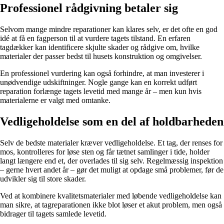
Professionel rådgivning betaler sig
Selvom mange mindre reparationer kan klares selv, er det ofte en god
idé at få en fagperson til at vurdere tagets tilstand. En erfaren
tagdækker kan identificere skjulte skader og rådgive om, hvilke
materialer der passer bedst til husets konstruktion og omgivelser.
En professionel vurdering kan også forhindre, at man investerer i
unødvendige udskiftninger. Nogle gange kan en korrekt udført
reparation forlænge tagets levetid med mange år – men kun hvis
materialerne er valgt med omtanke.
Vedligeholdelse som en del af holdbarheden
Selv de bedste materialer kræver vedligeholdelse. Et tag, der renses for
mos, kontrolleres for løse sten og får tætnet samlinger i tide, holder
langt længere end et, der overlades til sig selv. Regelmæssig inspektion
– gerne hvert andet år – gør det muligt at opdage små problemer, før de
udvikler sig til store skader.
Ved at kombinere kvalitetsmaterialer med løbende vedligeholdelse kan
man sikre, at tagreparationen ikke blot løser et akut problem, men også
bidrager til tagets samlede levetid.