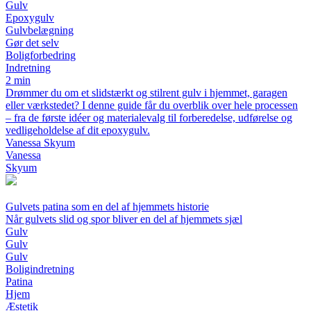
Gulv
Epoxygulv
Gulvbelægning
Gør det selv
Boligforbedring
Indretning
2 min
Drømmer du om et slidstærkt og stilrent gulv i hjemmet, garagen
eller værkstedet? I denne guide får du overblik over hele processen
– fra de første idéer og materialevalg til forberedelse, udførelse og
vedligeholdelse af dit epoxygulv.
Vanessa Skyum
Vanessa
Skyum
Gulvets patina som en del af hjemmets historie
Når gulvets slid og spor bliver en del af hjemmets sjæl
Gulv
Gulv
Gulv
Boligindretning
Patina
Hjem
Æstetik