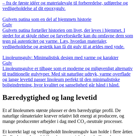
– fra de første idéer og materialevalg til forberedelse, udførelse og
vedligeholdelse af dit epoxygulv.
Gulvets patina som en del af hjemmets historie
Gulv
Gulvets patina fortæller historien om livet, der leves i hjemmet. I
stedet for at skjule ridser og farveforskelle kan du omfavne dem som
tegn på autenticitet og varme. Læs, hvordan materialer,
vedligeholdelse og æstetik kan få dit gulv til at ældes med ynde.
Linoleumsgulv: Minimalistisk design med varme og karakter
Gulv
Linoleumsgulve er tilbage som et moderne og miljøvenligt alternativ
til traditionelle gulvtyper. Med sit naturlige udtryk, varme overflade
og lange levetid passer linoleum perfekt til den minimalistiske
boligindretning, hvor kvalitet og sanselighed går hånd i hånd.
Bæredygtighed og lang levetid
Et af linoleumets største plusser er dets bæredygtige profil. De
naturlige råmaterialer kræver relativt lidt energi at producere, og
mange producenter arbejder i dag med CO₂-neutrale processer.
Et korrekt lagt og vedligeholdt linoleumsgulv kan holde i flere årtier.