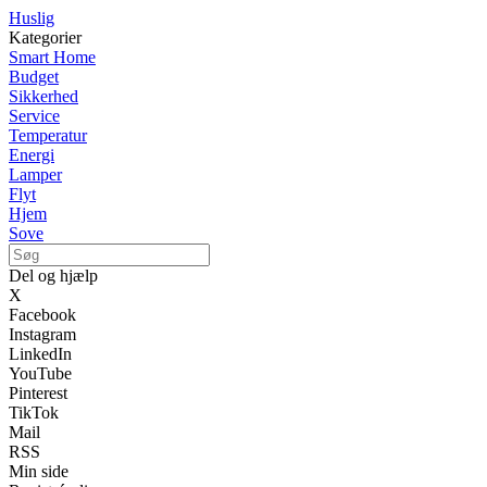
Huslig
Kategorier
Smart Home
Budget
Sikkerhed
Service
Temperatur
Energi
Lamper
Flyt
Hjem
Sove
Del og hjælp
X
Facebook
Instagram
LinkedIn
YouTube
Pinterest
TikTok
Mail
RSS
Min side