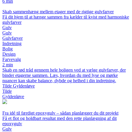
6 min
Skab sammenhæng mellem etager med de rigtige gulvfarver
Få dit hjem til at hænge sammen fra kælder til kvist med harmoniske
gulvfarver
Gulv
Gulv
Gulvfarver
Indretning
Bolig
Design
Farvevalg
2 min
Skab en rød tråd gennem hele boligen ved at vælge gulvfarver, der
binder etagerne sammen. Læs, hvordan du med lyse og mørke
nuancer kan skabe balance, dybde og helhed i din indretning.
Tilde Gyldenløve
Tilde
Gyldenløve
Fra idé til færdigt epoxygulv – sådan planlægger du dit projekt
Få et flot og holdbart resultat med den rette planlægning af dit
epoxygulv
Gulv