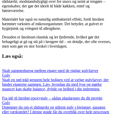
slidstærkt, modstandsdygtigt over for snavs og nemt at rengøre –
egenskaber, der gør det ideelt til både køkken, entré og
børneværelse.
Materialet har også en naturlig antibakteriel effekt, fordi linolien
hæmmer væksten af mikroorganismer. Det betyder, at gulvet er
hygiejnisk og velegnet til allergikere.
Desuden er linoleum elastisk og let fjedrende, hvilket gør det
behageligt at gå og stå på i længere tid – en detalje, der ofte overses,
men som gør en stor forskel i hverdagen.
Læs også:
Skab sammenhæng mellem etager med de rigtige gulvfarver
Gulv
Skab en rød tråd gennem hele boligen ved at vælge gulvfarver, der
binder etagerne sammen. Læs, hvordan du med lyse og mørke
nuancer kan skabe balance, dybde og helhed i din indretning.
Fra idé til færdigt epoxygulv – sådan planlægger du dit projekt
Gulv
Drømmer du om et slidstærkt og stilrent gulv i hjemmet, garagen
eller værkstedet? I denne guide får du overblik over hele processen