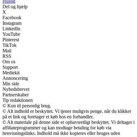
Huslig
Del og hjælp
X
Facebook
Instagram
LinkedIn
YouTube
Pinterest
TikTok
Mail
RSS
Om os
Support
Mediekit
Annoncering
Min side
Nyhedsbrevet
Partnerskaber
Tip redaktionen
© Kun til personlig brug.
© Alt indhold er beskyttet. Vi tjener muligvis penge, når du klikker
på et link og foretager et køb hos en forhandler.
© Alt materiale på denne side er ophavsretligt beskyttet. Vi deltager i
affiliateprogrammer og kan modtage betaling for køb via
henvisningslinks. Indhold må ikke kopieres eller bruges uden