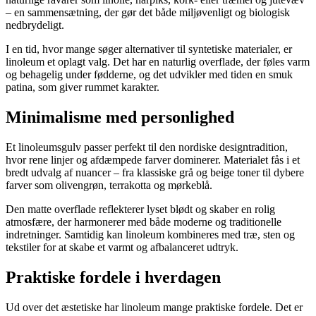
– en sammensætning, der gør det både miljøvenligt og biologisk
nedbrydeligt.
I en tid, hvor mange søger alternativer til syntetiske materialer, er
linoleum et oplagt valg. Det har en naturlig overflade, der føles varm
og behagelig under fødderne, og det udvikler med tiden en smuk
patina, som giver rummet karakter.
Minimalisme med personlighed
Et linoleumsgulv passer perfekt til den nordiske designtradition,
hvor rene linjer og afdæmpede farver dominerer. Materialet fås i et
bredt udvalg af nuancer – fra klassiske grå og beige toner til dybere
farver som olivengrøn, terrakotta og mørkeblå.
Den matte overflade reflekterer lyset blødt og skaber en rolig
atmosfære, der harmonerer med både moderne og traditionelle
indretninger. Samtidig kan linoleum kombineres med træ, sten og
tekstiler for at skabe et varmt og afbalanceret udtryk.
Praktiske fordele i hverdagen
Ud over det æstetiske har linoleum mange praktiske fordele. Det er