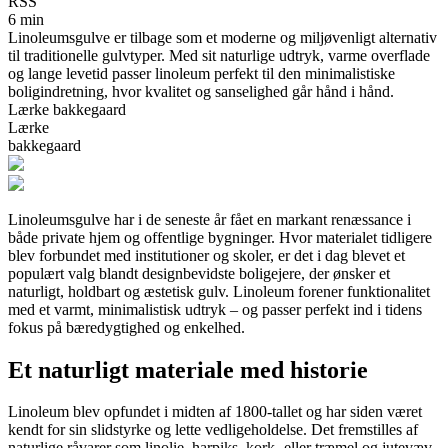
RSS
6 min
Linoleumsgulve er tilbage som et moderne og miljøvenligt alternativ
til traditionelle gulvtyper. Med sit naturlige udtryk, varme overflade
og lange levetid passer linoleum perfekt til den minimalistiske
boligindretning, hvor kvalitet og sanselighed går hånd i hånd.
Lærke bakkegaard
Lærke
bakkegaard
Linoleumsgulve har i de seneste år fået en markant renæssance i
både private hjem og offentlige bygninger. Hvor materialet tidligere
blev forbundet med institutioner og skoler, er det i dag blevet et
populært valg blandt designbevidste boligejere, der ønsker et
naturligt, holdbart og æstetisk gulv. Linoleum forener funktionalitet
med et varmt, minimalistisk udtryk – og passer perfekt ind i tidens
fokus på bæredygtighed og enkelhed.
Et naturligt materiale med historie
Linoleum blev opfundet i midten af 1800-tallet og har siden været
kendt for sin slidstyrke og lette vedligeholdelse. Det fremstilles af
naturlige råvarer som linolie, harpiks, kork- eller træmel og jutevæv