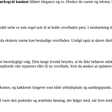
mørkegråt laminat
tilfører elegance og ro. Ønsker du varme og tekstur
ld sæbe er som regel nok til at holde overfladen pæn. I modsætning til t
da ekstrem varme kan beskadige overfladen. Undgå også at skære direkte 
 et bæredygtigt valg. Dets lange levetid betyder, at du ikke behøver ud
borde ofte repareres eller få ny overflade, hvis du ønsker at opdatere
kontor, og køkkenet fungerer som både arbejdsplads og samlingspunkt. L
ord være den praktiske og æstetiske løsning, der følger med, når livet ænd