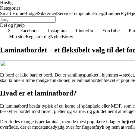
Huslig
Kategorier
Smart Home
Budget
Sikkerhed
Service
Temperatur
Energi
Lamper
Flyt
Hj
Del og hjælp
X
Facebook
Instagram
LinkedIn
YouTube
Pin
Min side
Registrér dig
Nyhedsbrev
Laminatbordet – et fleksibelt valg til det f
Et bord er ikke bare et bord. Det er samlingspunktet i hjemmet – stedet, 
skal kunne rumme mange funktioner, er laminatbordet blevet et populært 
Hvad er et laminatbord?
Et laminatbord består typisk af en kerne af spånplade eller MDF, som er b
beskytter bordet mod ridser, pletter og varme, og gør det nemt at rengøre
Der findes mange typer laminat, men de mest populære i dag er
højtry
overflade, der er modstandsdygtig over for fingeraftryk og nem at vedl