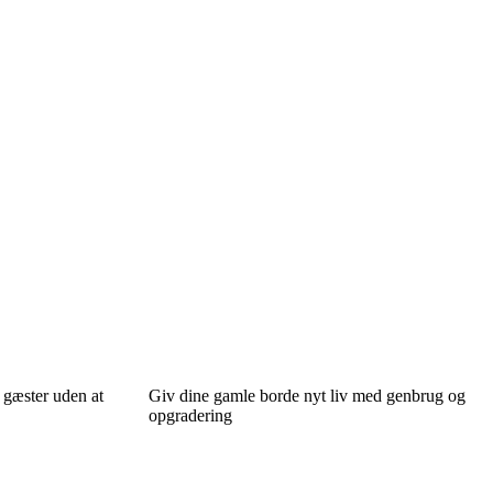
 gæster uden at
Giv dine gamle borde nyt liv med genbrug og
opgradering