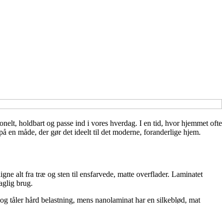
ionelt, holdbart og passe ind i vores hverdag. I en tid, hvor hjemmet ofte
å en måde, der gør det ideelt til det moderne, foranderlige hjem.
gne alt fra træ og sten til ensfarvede, matte overflader. Laminatet
aglig brug.
 og tåler hård belastning, mens nanolaminat har en silkeblød, mat