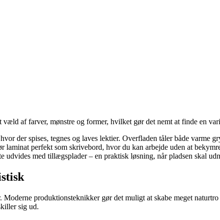
et væld af farver, mønstre og former, hvilket gør det nemt at finde en va
, hvor der spises, tegnes og laves lektier. Overfladen tåler både varme gr
gør laminat perfekt som skrivebord, hvor du kan arbejde uden at bekymr
te udvides med tillægsplader – en praktisk løsning, når pladsen skal udn
stisk
 Moderne produktionsteknikker gør det muligt at skabe meget naturtro s
killer sig ud.