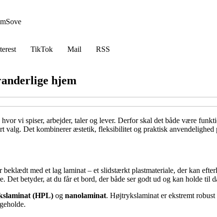
em
Sove
terest
TikTok
Mail
RSS
oranderlige hjem
hvor vi spiser, arbejder, taler og lever. Derfor skal det både være funkt
valg. Det kombinerer æstetik, fleksibilitet og praktisk anvendelighed p
eklædt med et lag laminat – et slidstærkt plastmateriale, der kan efterli
. Det betyder, at du får et bord, der både ser godt ud og kan holde til d
kslaminat (HPL)
og
nanolaminat
. Højtrykslaminat er ekstremt robust
igeholde.