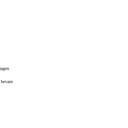
rdagen
t bevare