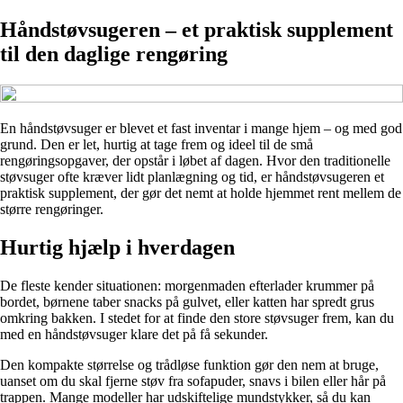
Håndstøvsugeren – et praktisk supplement
til den daglige rengøring
En håndstøvsuger er blevet et fast inventar i mange hjem – og med god
grund. Den er let, hurtig at tage frem og ideel til de små
rengøringsopgaver, der opstår i løbet af dagen. Hvor den traditionelle
støvsuger ofte kræver lidt planlægning og tid, er håndstøvsugeren et
praktisk supplement, der gør det nemt at holde hjemmet rent mellem de
større rengøringer.
Hurtig hjælp i hverdagen
De fleste kender situationen: morgenmaden efterlader krummer på
bordet, børnene taber snacks på gulvet, eller katten har spredt grus
omkring bakken. I stedet for at finde den store støvsuger frem, kan du
med en håndstøvsuger klare det på få sekunder.
Den kompakte størrelse og trådløse funktion gør den nem at bruge,
uanset om du skal fjerne støv fra sofapuder, snavs i bilen eller hår på
trappen. Mange modeller har udskiftelige mundstykker, så du kan