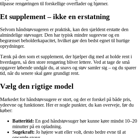
tilpasse rengøringen til forskellige overflader og hjørner.
Et supplement – ikke en erstatning
Selvom håndstøvsugeren er praktisk, kan den sjældent erstatte den
almindelige støvsuger. Den har typisk mindre sugeevne og en
begrænset beholderkapacitet, hvilket gør den bedst egnet til hurtige
oprydninger.
Tænk på den som et supplement, der hjælper dig med at holde rent i
hverdagen, så den store rengøring bliver lettere. Ved at tage de små
opgaver løbende undgår du, at snavs og støv samler sig – og du sparer
tid, når du senere skal gøre grundigt rent.
Vælg den rigtige model
Markedet for håndstøvsugere er stort, og der er forskel på både pris,
ydeevne og funktioner. Her er nogle punkter, du kan overveje, før du
køber:
Batteritid:
En god håndstøvsuger bør kunne køre mindst 10–20
minutter på en opladning.
Sugekraft:
Jo højere watt eller volt, desto bedre evne til at
opsamle snavs.