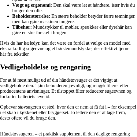
Vægt og ergonomi:
Den skal være let at håndtere, især hvis du
bruger den ofte.
Beholderstørrelse:
En større beholder betyder færre tømninger,
men kan gøre maskinen tungere.
Tilbehør:
Mundstykker til møbler, sprækker eller dyrehår kan
gøre en stor forskel i brugen.
Hvis du har kæledyr, kan det være en fordel at vælge en model med
ekstra kraftig sugeevne og et børstemundstykke, der effektivt fjerner
hår fra tekstiler.
Vedligeholdelse og rengøring
For at få mest muligt ud af din håndstøvsuger er det vigtigt at
vedligeholde den. Tøm beholderen jævnligt, og rengør filteret efter
producentens anvisninger. Et tilstoppet filter reducerer sugeevnen og
forkorter batteriets levetid.
Opbevar støvsugeren et sted, hvor den er nem at få fat i – for eksempel
i et skab i køkkenet eller bryggerset. Jo lettere den er at tage frem,
desto oftere vil du bruge den.
Håndstøvsugeren – et praktisk supplement til den daglige rengøring