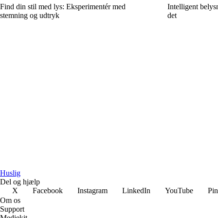
Find din stil med lys: Eksperimentér med
Intelligent bely
stemning og udtryk
det
Huslig
Del og hjælp
X
Facebook
Instagram
LinkedIn
YouTube
Pin
Om os
Support
Mediekit