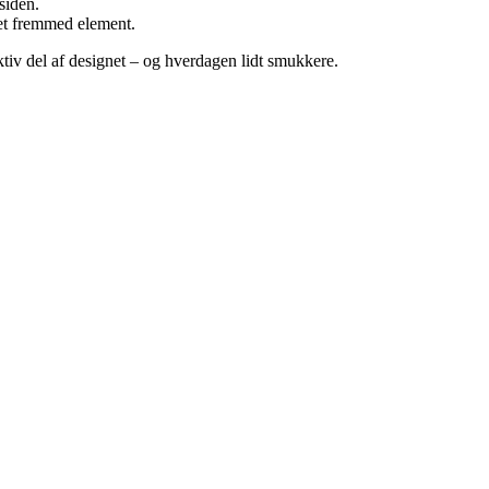
siden.
r et fremmed element.
ktiv del af designet – og hverdagen lidt smukkere.