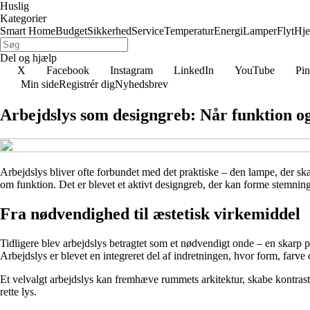
Huslig
Kategorier
Smart Home
Budget
Sikkerhed
Service
Temperatur
Energi
Lamper
Flyt
Hj
Del og hjælp
X
Facebook
Instagram
LinkedIn
YouTube
Pin
Min side
Registrér dig
Nyhedsbrev
Arbejdslys som designgreb: Når funktion og
Arbejdslys bliver ofte forbundet med det praktiske – den lampe, der ska
om funktion. Det er blevet et aktivt designgreb, der kan forme stemni
Fra nødvendighed til æstetisk virkemiddel
Tidligere blev arbejdslys betragtet som et nødvendigt onde – en skarp 
Arbejdslys er blevet en integreret del af indretningen, hvor form, farve o
Et velvalgt arbejdslys kan fremhæve rummets arkitektur, skabe kontrast 
rette lys.