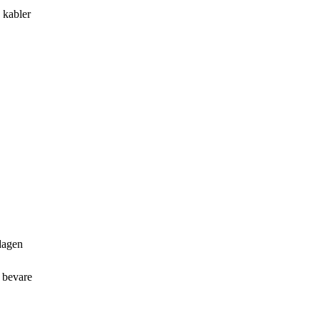
 kabler
rdagen
t bevare