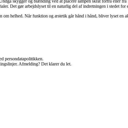
n. Undgå skygger og blænding ved at placere lampen skråt forfra eller fra 
ler. Det gør arbejdslyset til en naturlig del af indretningen i stedet fo
n om helhed. Når funktion og æstetik går hånd i hånd, bliver lyset en a
ed persondatapolitikken.
ingslinjer. Afmelding? Det klarer du let.