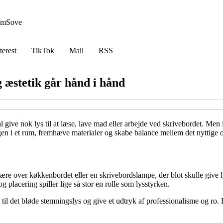
em
Sove
terest
TikTok
Mail
RSS
 æstetik går hånd i hånd
l give nok lys til at læse, lave mad eller arbejde ved skrivebordet. Me
ngen i et rum, fremhæve materialer og skabe balance mellem det nyttige
pære over køkkenbordet eller en skrivebordslampe, der blot skulle give 
g placering spiller lige så stor en rolle som lysstyrken.
til det bløde stemningslys og give et udtryk af professionalisme og ro.