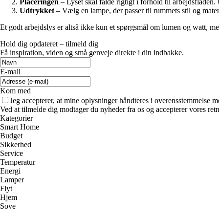
Placeringen
– Lyset skal falde rigtigt i forhold til arbejdsflade
Udtrykket
– Vælg en lampe, der passer til rummets stil og materia
Et godt arbejdslys er altså ikke kun et spørgsmål om lumen og watt, me
Hold dig opdateret – tilmeld dig
Få inspiration, viden og små genveje direkte i din indbakke.
E-mail
Kom med
Jeg accepterer, at mine oplysninger håndteres i overensstemmelse m
Ved at tilmelde dig modtager du nyheder fra os og accepterer vores retn
Kategorier
Smart Home
Budget
Sikkerhed
Service
Temperatur
Energi
Lamper
Flyt
Hjem
Sove