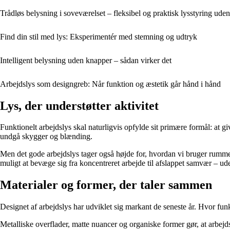
Trådløs belysning i soveværelset – fleksibel og praktisk lysstyring uden
Find din stil med lys: Eksperimentér med stemning og udtryk
Intelligent belysning uden knapper – sådan virker det
Arbejdslys som designgreb: Når funktion og æstetik går hånd i hånd
Lys, der understøtter aktivitet
Funktionelt arbejdslys skal naturligvis opfylde sit primære formål: at g
undgå skygger og blænding.
Men det gode arbejdslys tager også højde for, hvordan vi bruger rummet
muligt at bevæge sig fra koncentreret arbejde til afslappet samvær – ude
Materialer og former, der taler sammen
Designet af arbejdslys har udviklet sig markant de seneste år. Hvor fun
Metalliske overflader, matte nuancer og organiske former gør, at arbejds