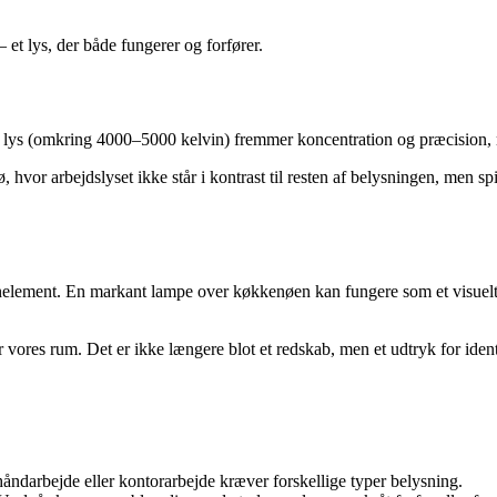
 et lys, der både fungerer og forfører.
idt lys (omkring 4000–5000 kelvin) fremmer koncentration og præcision
, hvor arbejdslyset ikke står i kontrast til resten af belysningen, men
gnelement. En markant lampe over køkkenøen kan fungere som et visuel
 vores rum. Det er ikke længere blot et redskab, men et udtryk for ident
åndarbejde eller kontorarbejde kræver forskellige typer belysning.