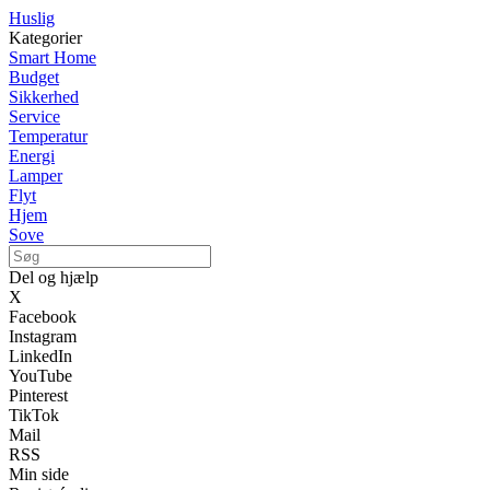
Huslig
Kategorier
Smart Home
Budget
Sikkerhed
Service
Temperatur
Energi
Lamper
Flyt
Hjem
Sove
Del og hjælp
X
Facebook
Instagram
LinkedIn
YouTube
Pinterest
TikTok
Mail
RSS
Min side