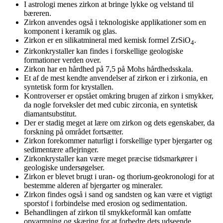
I astrologi menes zirkon at bringe lykke og velstand til
bæreren.
Zirkon anvendes også i teknologiske applikationer som en
komponent i keramik og glas.
Zirkon er en silikatmineral med kemisk formel ZrSiO
.
4
Zirkonkrystaller kan findes i forskellige geologiske
formationer verden over.
Zirkon har en hårdhed på 7,5 på Mohs hårdhedsskala.
Et af de mest kendte anvendelser af zirkon er i zirkonia, en
syntetisk form for krystallen.
Kontroverser er opstået omkring brugen af zirkon i smykker,
da nogle forveksler det med cubic zirconia, en syntetisk
diamantsubstitut.
Der er stadig meget at lære om zirkon og dets egenskaber, da
forskning på området fortsætter.
Zirkon forekommer naturligt i forskellige typer bjergarter og
sedimentære aflejringer.
Zirkonkrystaller kan være meget præcise tidsmarkører i
geologiske undersøgelser.
Zirkon er blevet brugt i uran- og thorium-geokronologi for at
bestemme alderen af bjergarter og mineraler.
Zirkon findes også i sand og sandsten og kan være et vigtigt
sporstof i forbindelse med erosion og sedimentation.
Behandlingen af zirkon til smykkeformål kan omfatte
opvarmning og skæring for at forbedre dets udseende.