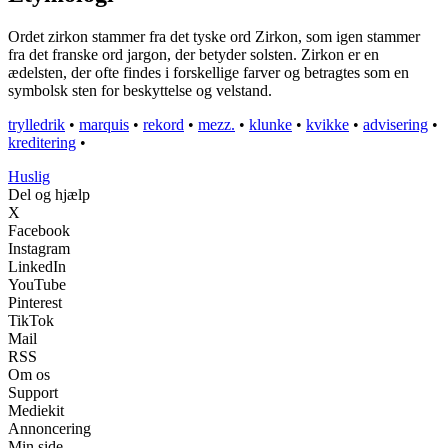
Ordet zirkon stammer fra det tyske ord Zirkon, som igen stammer
fra det franske ord jargon, der betyder solsten. Zirkon er en
ædelsten, der ofte findes i forskellige farver og betragtes som en
symbolsk sten for beskyttelse og velstand.
trylledrik
•
marquis
•
rekord
•
mezz.
•
klunke
•
kvikke
•
advisering
•
kreditering
•
Huslig
Del og hjælp
X
Facebook
Instagram
LinkedIn
YouTube
Pinterest
TikTok
Mail
RSS
Om os
Support
Mediekit
Annoncering
Min side