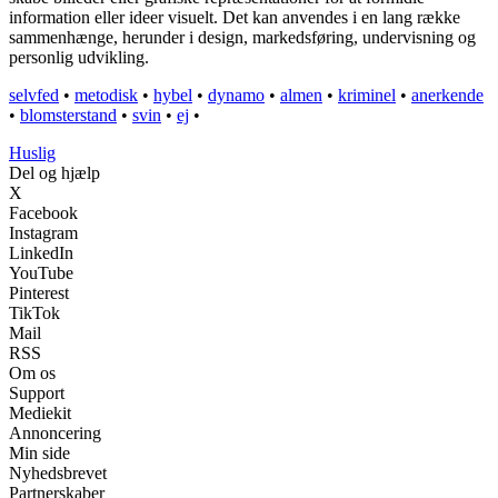
information eller ideer visuelt. Det kan anvendes i en lang række
sammenhænge, herunder i design, markedsføring, undervisning og
personlig udvikling.
selvfed
•
metodisk
•
hybel
•
dynamo
•
almen
•
kriminel
•
anerkende
•
blomsterstand
•
svin
•
ej
•
Huslig
Del og hjælp
X
Facebook
Instagram
LinkedIn
YouTube
Pinterest
TikTok
Mail
RSS
Om os
Support
Mediekit
Annoncering
Min side
Nyhedsbrevet
Partnerskaber