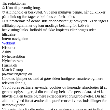
Tip redaktionen
© Kun til personlig brug.
© Alt indhold er beskyttet. Vi tjener muligvis penge, når du klikker
på et link og foretager et køb hos en forhandler.
© Alt materiale på denne side er ophavsretligt beskyttet. Vi deltager i
affiliateprogrammer og kan modtage betaling for køb via
henvisningslinks. Indhold må ikke kopieres eller bruges uden
tilladelse.
Intern navigation
Webkort
Historier
Arkiv
Nyhedssektion
Nyhedsstrøm
Huslig.dk
Match Group
pr@matchgroup.dk
Cookies hjælper os med at gøre siden hurtigere, smartere og mere
relevant for dig.
Vi og vores partnere anvender cookies og lignende teknologier til at
gemme oplysninger på din enhed og behandle persondata, så vi kan
tilbyde dig en bedre og mere skræddersyet brugeroplevelse. Du har
altid mulighed for at ændre dine præferencer i vores indstillinger for
databeskyttelse
Vi bruger data fra din enhed til at skræddersy annoncer og indhold,