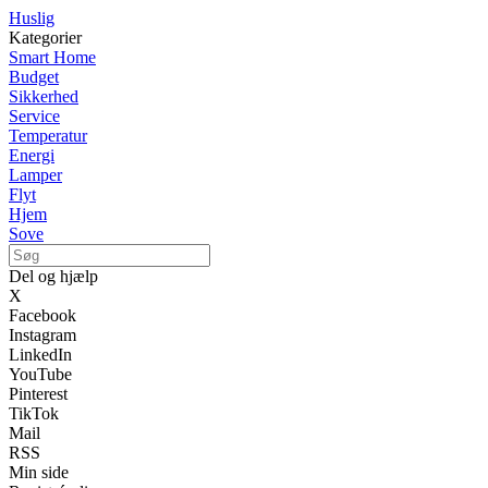
Huslig
Kategorier
Smart Home
Budget
Sikkerhed
Service
Temperatur
Energi
Lamper
Flyt
Hjem
Sove
Del og hjælp
X
Facebook
Instagram
LinkedIn
YouTube
Pinterest
TikTok
Mail
RSS
Min side