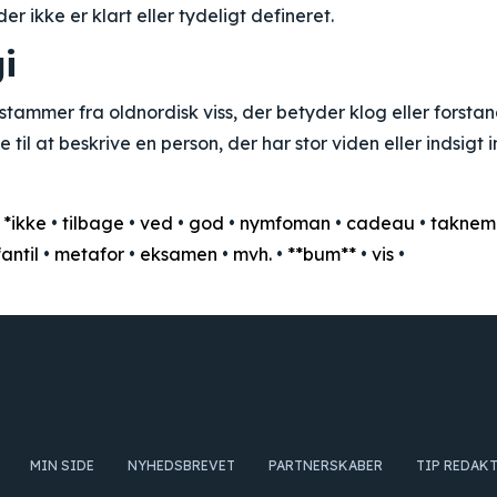
r ikke er klart eller tydeligt defineret.
i
stammer fra oldnordisk viss, der betyder klog eller forsta
e til at beskrive en person, der har stor viden eller indsigt
•
*ikke
•
tilbage
•
ved
•
god
•
nymfoman
•
cadeau
•
taknem
fantil
•
metafor
•
eksamen
•
mvh.
•
**bum**
•
vis
•
DEL OG HJÆLP
MIN SIDE
NYHEDSBREVET
PARTNERSKABER
TIP REDAK