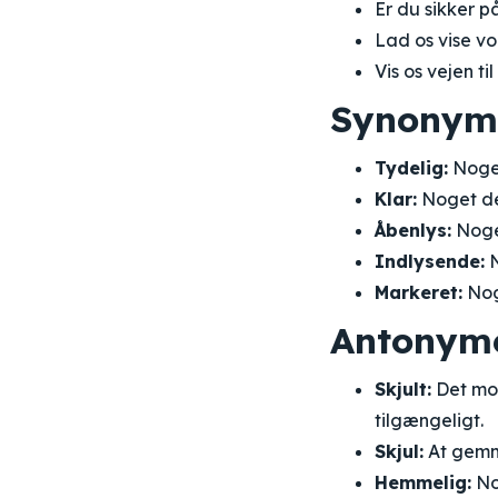
Er du sikker på
Lad os vise vo
Vis os vejen til
Synonym
Tydelig:
Noget 
Klar:
Noget der 
Åbenlys:
Noget
Indlysende:
N
Markeret:
Nog
Antonym
Skjult:
Det mod
tilgængeligt.
Skjul:
At gemme
Hemmelig:
Nog