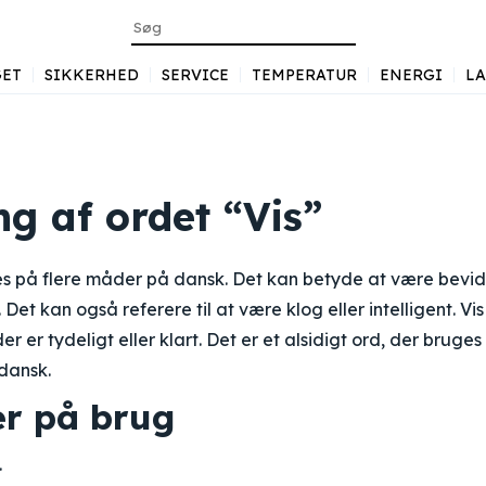
ET
SIKKERHED
SERVICE
TEMPERATUR
ENERGI
L
g af ordet “Vis”
es på flere måder på dansk. Det kan betyde at være bevids
. Det kan også referere til at være klog eller intelligent. Vi
r er tydeligt eller klart. Det er et alsidigt ord, der bruges 
ansk.
r på brug
.