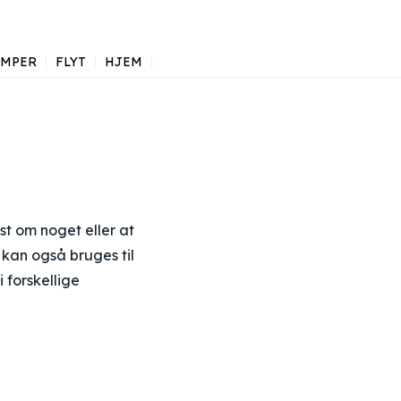
AMPER
FLYT
HJEM
t om noget eller at
s kan også bruges til
i forskellige