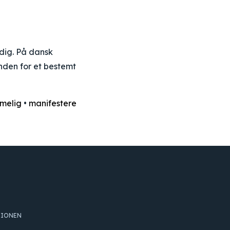
ndig. På dansk
 inden for et bestemt
melig
•
manifestere
TIONEN