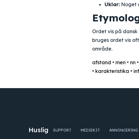
Uklar:
Noget de
Etymolog
Ordet vis på dansk 
bruges ordet vis oft
område.
afstand
•
men
•
nn
•
karakteristika
•
in
Huslig
SUPPORT
MEDIEKIT
ANNONCERING