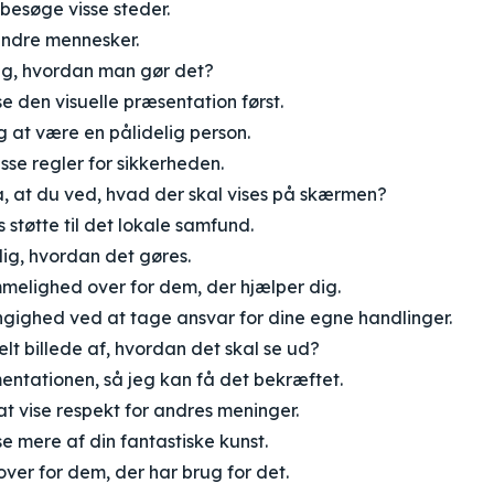
besøge visse steder.
 andre mennesker.
ig, hvordan man gør det?
se den visuelle præsentation først.
ig at være en pålidelig person.
isse regler for sikkerheden.
å, at du ved, hvad der skal vises på skærmen?
es støtte til det lokale samfund.
ig, hvordan det gøres.
melighed over for dem, der hjælper dig.
ngighed ved at tage ansvar for dine egne handlinger.
elt billede af, hvordan det skal se ud?
entationen, så jeg kan få det bekræftet.
 at vise respekt for andres meninger.
se mere af din fantastiske kunst.
over for dem, der har brug for det.