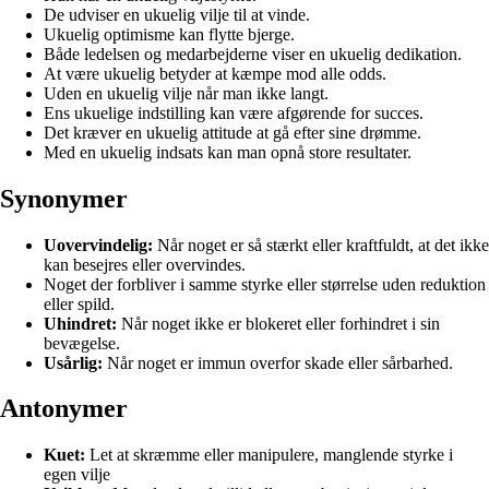
De udviser en ukuelig vilje til at vinde.
Ukuelig optimisme kan flytte bjerge.
Både ledelsen og medarbejderne viser en ukuelig dedikation.
At være ukuelig betyder at kæmpe mod alle odds.
Uden en ukuelig vilje når man ikke langt.
Ens ukuelige indstilling kan være afgørende for succes.
Det kræver en ukuelig attitude at gå efter sine drømme.
Med en ukuelig indsats kan man opnå store resultater.
Synonymer
Uovervindelig:
Når noget er så stærkt eller kraftfuldt, at det ikke
kan besejres eller overvindes.
Noget der forbliver i samme styrke eller størrelse uden reduktion
eller spild.
Uhindret:
Når noget ikke er blokeret eller forhindret i sin
bevægelse.
Usårlig:
Når noget er immun overfor skade eller sårbarhed.
Antonymer
Kuet:
Let at skræmme eller manipulere, manglende styrke i
egen vilje