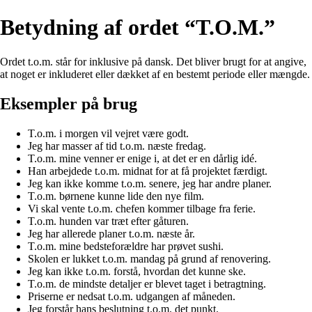
Betydning af ordet “T.O.M.”
Ordet t.o.m. står for inklusive på dansk. Det bliver brugt for at angive,
at noget er inkluderet eller dækket af en bestemt periode eller mængde.
Eksempler på brug
T.o.m. i morgen vil vejret være godt.
Jeg har masser af tid t.o.m. næste fredag.
T.o.m. mine venner er enige i, at det er en dårlig idé.
Han arbejdede t.o.m. midnat for at få projektet færdigt.
Jeg kan ikke komme t.o.m. senere, jeg har andre planer.
T.o.m. børnene kunne lide den nye film.
Vi skal vente t.o.m. chefen kommer tilbage fra ferie.
T.o.m. hunden var træt efter gåturen.
Jeg har allerede planer t.o.m. næste år.
T.o.m. mine bedsteforældre har prøvet sushi.
Skolen er lukket t.o.m. mandag på grund af renovering.
Jeg kan ikke t.o.m. forstå, hvordan det kunne ske.
T.o.m. de mindste detaljer er blevet taget i betragtning.
Priserne er nedsat t.o.m. udgangen af måneden.
Jeg forstår hans beslutning t.o.m. det punkt.