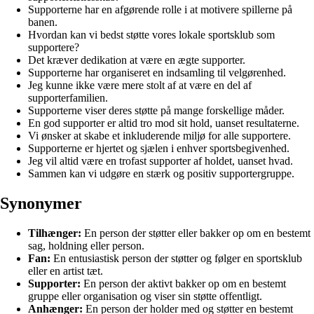
Supporterne har en afgørende rolle i at motivere spillerne på
banen.
Hvordan kan vi bedst støtte vores lokale sportsklub som
supportere?
Det kræver dedikation at være en ægte supporter.
Supporterne har organiseret en indsamling til velgørenhed.
Jeg kunne ikke være mere stolt af at være en del af
supporterfamilien.
Supporterne viser deres støtte på mange forskellige måder.
En god supporter er altid tro mod sit hold, uanset resultaterne.
Vi ønsker at skabe et inkluderende miljø for alle supportere.
Supporterne er hjertet og sjælen i enhver sportsbegivenhed.
Jeg vil altid være en trofast supporter af holdet, uanset hvad.
Sammen kan vi udgøre en stærk og positiv supportergruppe.
Synonymer
Tilhænger:
En person der støtter eller bakker op om en bestemt
sag, holdning eller person.
Fan:
En entusiastisk person der støtter og følger en sportsklub
eller en artist tæt.
Supporter:
En person der aktivt bakker op om en bestemt
gruppe eller organisation og viser sin støtte offentligt.
Anhænger:
En person der holder med og støtter en bestemt