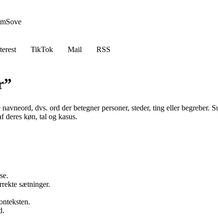
em
Sove
terest
TikTok
Mail
RSS
r”
avneord, dvs. ord der betegner personer, steder, ting eller begreber. Sub
f deres køn, tal og kasus.
se.
rrekte sætninger.
onteksten.
d.