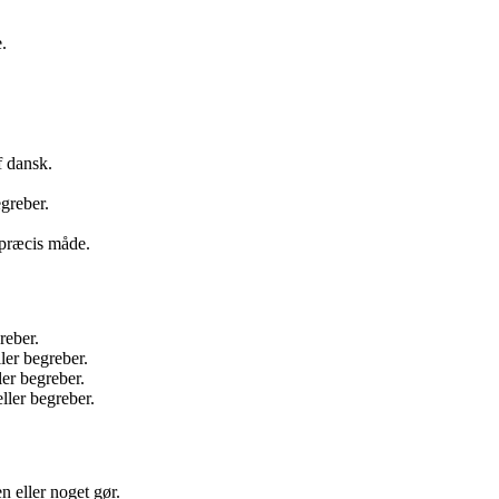
.
f dansk.
greber.
 præcis måde.
reber.
ller begreber.
ler begreber.
eller begreber.
n eller noget gør.