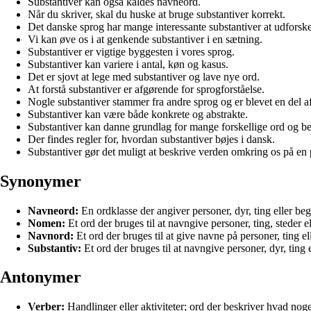
Substantiver kan også kaldes navneord.
Når du skriver, skal du huske at bruge substantiver korrekt.
Det danske sprog har mange interessante substantiver at udforske
Vi kan øve os i at genkende substantiver i en sætning.
Substantiver er vigtige byggesten i vores sprog.
Substantiver kan variere i antal, køn og kasus.
Det er sjovt at lege med substantiver og lave nye ord.
At forstå substantiver er afgørende for sprogforståelse.
Nogle substantiver stammer fra andre sprog og er blevet en del a
Substantiver kan være både konkrete og abstrakte.
Substantiver kan danne grundlag for mange forskellige ord og be
Der findes regler for, hvordan substantiver bøjes i dansk.
Substantiver gør det muligt at beskrive verden omkring os på en
Synonymer
Navneord:
En ordklasse der angiver personer, dyr, ting eller beg
Nomen:
Et ord der bruges til at navngive personer, ting, steder e
Navnord:
Et ord der bruges til at give navne på personer, ting el
Substantiv:
Et ord der bruges til at navngive personer, dyr, ting 
Antonymer
Verber:
Handlinger eller aktiviteter; ord der beskriver hvad noge