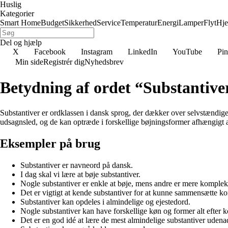
Huslig
Kategorier
Smart Home
Budget
Sikkerhed
Service
Temperatur
Energi
Lamper
Flyt
Hj
Del og hjælp
X
Facebook
Instagram
LinkedIn
YouTube
Pin
Min side
Registrér dig
Nyhedsbrev
Betydning af ordet “Substantive
Substantiver er ordklassen i dansk sprog, der dækker over selvstændige n
udsagnsled, og de kan optræde i forskellige bøjningsformer afhængigt a
Eksempler på brug
Substantiver er navneord på dansk.
I dag skal vi lære at bøje substantiver.
Nogle substantiver er enkle at bøje, mens andre er mere komplek
Det er vigtigt at kende substantiver for at kunne sammensætte ko
Substantiver kan opdeles i almindelige og ejestedord.
Nogle substantiver kan have forskellige køn og former alt efter k
Det er en god idé at lære de mest almindelige substantiver udena