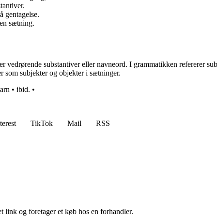
tantiver.
gå gentagelse.
 en sætning.
 vedrørende substantiver eller navneord. I grammatikken refererer substant
er som subjekter og objekter i sætninger.
arn
•
ibid.
•
terest
TikTok
Mail
RSS
t link og foretager et køb hos en forhandler.