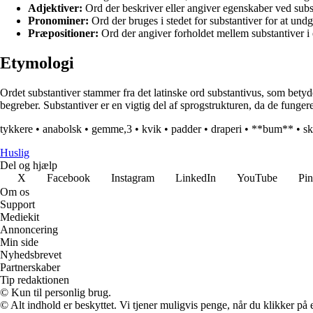
Adjektiver:
Ord der beskriver eller angiver egenskaber ved subs
Pronominer:
Ord der bruges i stedet for substantiver for at und
Præpositioner:
Ord der angiver forholdet mellem substantiver i
Etymologi
Ordet substantiver stammer fra det latinske ord substantivus, som betyder
begreber. Substantiver er en vigtig del af sprogstrukturen, da de funger
tykkere
•
anabolsk
•
gemme,3
•
kvik
•
padder
•
draperi
•
**bum**
•
sk
Huslig
Del og hjælp
X
Facebook
Instagram
LinkedIn
YouTube
Pin
Om os
Support
Mediekit
Annoncering
Min side
Nyhedsbrevet
Partnerskaber
Tip redaktionen
© Kun til personlig brug.
© Alt indhold er beskyttet. Vi tjener muligvis penge, når du klikker på e