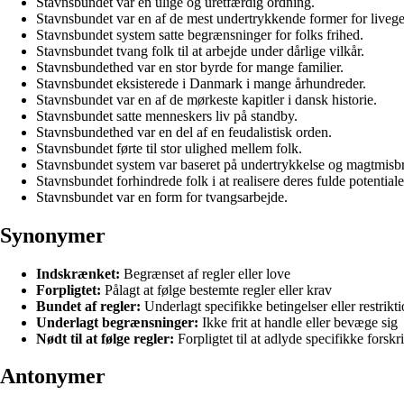
Stavnsbundet var en ulige og uretfærdig ordning.
Stavnsbundet var en af de mest undertrykkende former for liveg
Stavnsbundet system satte begrænsninger for folks frihed.
Stavnsbundet tvang folk til at arbejde under dårlige vilkår.
Stavnsbundethed var en stor byrde for mange familier.
Stavnsbundet eksisterede i Danmark i mange århundreder.
Stavnsbundet var en af de mørkeste kapitler i dansk historie.
Stavnsbundet satte menneskers liv på standby.
Stavnsbundethed var en del af en feudalistisk orden.
Stavnsbundet førte til stor ulighed mellem folk.
Stavnsbundet system var baseret på undertrykkelse og magtmisb
Stavnsbundet forhindrede folk i at realisere deres fulde potentiale
Stavnsbundet var en form for tvangsarbejde.
Synonymer
Indskrænket:
Begrænset af regler eller love
Forpligtet:
Pålagt at følge bestemte regler eller krav
Bundet af regler:
Underlagt specifikke betingelser eller restrikt
Underlagt begrænsninger:
Ikke frit at handle eller bevæge sig
Nødt til at følge regler:
Forpligtet til at adlyde specifikke forskri
Antonymer