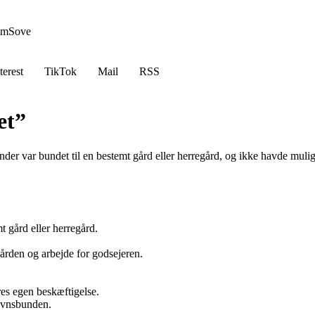
em
Sove
terest
TikTok
Mail
RSS
et”
nder var bundet til en bestemt gård eller herregård, og ikke havde mulig
t gård eller herregård.
ården og arbejde for godsejeren.
res egen beskæftigelse.
tavnsbunden.