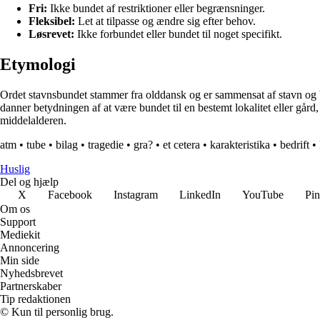
Fri:
Ikke bundet af restriktioner eller begrænsninger.
Fleksibel:
Let at tilpasse og ændre sig efter behov.
Løsrevet:
Ikke forbundet eller bundet til noget specifikt.
Etymologi
Ordet stavnsbundet stammer fra olddansk og er sammensat af stavn og bun
danner betydningen af at være bundet til en bestemt lokalitet eller gård,
middelalderen.
atm
•
tube
•
bilag
•
tragedie
•
gra?
•
et cetera
•
karakteristika
•
bedrift
•
Huslig
Del og hjælp
X
Facebook
Instagram
LinkedIn
YouTube
Pin
Om os
Support
Mediekit
Annoncering
Min side
Nyhedsbrevet
Partnerskaber
Tip redaktionen
© Kun til personlig brug.