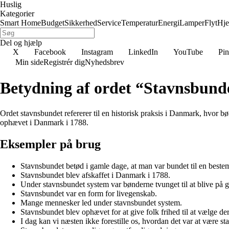
Huslig
Kategorier
Smart Home
Budget
Sikkerhed
Service
Temperatur
Energi
Lamper
Flyt
Hj
Del og hjælp
X
Facebook
Instagram
LinkedIn
YouTube
Pin
Min side
Registrér dig
Nyhedsbrev
Betydning af ordet “Stavnsbund
Ordet stavnsbundet refererer til en historisk praksis i Danmark, hvor bø
ophævet i Danmark i 1788.
Eksempler på brug
Stavnsbundet betød i gamle dage, at man var bundet til en bestem
Stavnsbundet blev afskaffet i Danmark i 1788.
Under stavnsbundet system var bønderne tvunget til at blive på g
Stavnsbundet var en form for livegenskab.
Mange mennesker led under stavnsbundet system.
Stavnsbundet blev ophævet for at give folk frihed til at vælge de
I dag kan vi næsten ikke forestille os, hvordan det var at være s