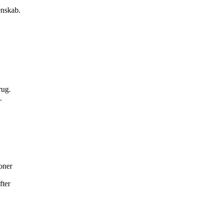
enskab.
rug.
.
ioner
fter