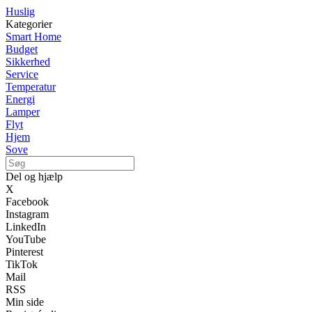
Huslig
Kategorier
Smart Home
Budget
Sikkerhed
Service
Temperatur
Energi
Lamper
Flyt
Hjem
Sove
Del og hjælp
X
Facebook
Instagram
LinkedIn
YouTube
Pinterest
TikTok
Mail
RSS
Min side