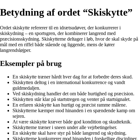
Betydning af ordet “Skiskytte”
Ordet skiskytte refererer til en idrætsudøver, der konkurrerer i
skiskydning – en sportsgren, der kombinerer langrend med
præcisionsskydning. Skiskytterne deltager i løb, hvor de skal skyde på
mål med en riffel både stående og liggende, mens de kører
langrendsløjper.
Eksempler på brug
En skiskytte træner hårdt hver dag for at forbedre deres skud.
Skiskytten deltog i en international konkurrence og vandt
guldmedaljen.
Ved skiskydning handler det om både hurtighed og præcision.
Skiskytten står klar på startstregen og venter på startsignalet.
En erfaren skiskytte kan hurtigt og præcist ramme målene.
Skiskytterne kæmper mod hinanden i en spændende kamp om
sejren.
At være skiskytte kræver både god kondition og skudteknik.
Skiskytterne træner i sneen under alle vejrbetingelser.
En skiskytte skal have styr på både langrend og skydning.
Skiskytterne konkurrerer mod hinanden i forskellige discipliner.