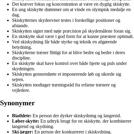
Det kræver fokus og koncentration at være en dygtig skiskytte.
En ung skiskytte drømmer om at vinde en olympisk medalje en
dag.
Skiskytternes skydeevner testes i forskellige positioner og
afstande.
Skiskytten sigter med nøje præcision på skydemålene foran sig.
En skiskytte skal være i god form for at kunne præstere optimalt.
Ved skiskydning får både styrke og teknik en afgørende
betydning.
Skiskytterne træner flittigt for at blive bedre og bedre i deres
discipline.
En skiskytte skal have kontrol over både hjerte og puls under
skydningen.
Skiskytten gennemførte et imponerende løb og sikrede sig
sejren.
Skiskytten modtager træningsråd fra erfarne trænere og
vejledere.
Synonymer
Biathlete:
En person der dyrker skiskydning og langrend.
Løber-skytte:
En udtryk brugt for en skiskytte, der kombinerer
langrend og skydning.
Ski-jæger:
En person der konkurrerer i skiskydning.