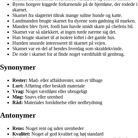
Byens borgere kiggede forkænende på de hjemløse, der rodede i
skarnet.
Skarnet fra slagteriet tiltrak mange sultne hunde og katte.
Landmanden brugte skarnet fra dyrene som gødning til marken.
Manden blev fyret, fordi han havde smidt skarn på chefens bil.
Skarnet var så ulækkert, at ingen turde nærme sig det.
Han brugte skarnet til at isolere loftet i det gamle hus.
Hunden snusede interesseret til skarnet på vejen.
Skarnet var en del af hendes hverdag som skraldekvinde.
De rode i skarnet for at finde noget værdifuldt til genbrug.
Synonymer
Rester:
Mad- eller affaldsrester, som er tilbage
Lort:
Afføring eller beskidt materiale
Vrag:
Noget værdiløst eller ubrugeligt
Møg:
Snavs eller urenhed
Råd:
Materiales forrådnelse eller nedbrydning
Antonymer
Rens:
Noget rent og uden urenheder
Kvalitet:
Noget af god kvalitet og høj standard