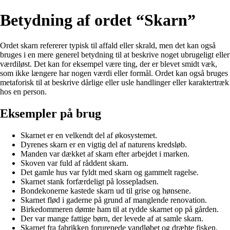
Betydning af ordet “Skarn”
Ordet skarn refererer typisk til affald eller skrald, men det kan også
bruges i en mere generel betydning til at beskrive noget ubrugeligt eller
værdiløst. Det kan for eksempel være ting, der er blevet smidt væk,
som ikke længere har nogen værdi eller formål. Ordet kan også bruges
metaforisk til at beskrive dårlige eller usle handlinger eller karaktertræk
hos en person.
Eksempler på brug
Skarnet er en velkendt del af økosystemet.
Dyrenes skarn er en vigtig del af naturens kredsløb.
Manden var dækket af skarn efter arbejdet i marken.
Skoven var fuld af råddent skarn.
Det gamle hus var fyldt med skarn og gammelt ragelse.
Skarnet stank forfærdeligt på lossepladsen.
Bondekonerne kastede skarn ud til grise og hønsene.
Skarnet flød i gaderne på grund af manglende renovation.
Birkedommeren dømte ham til at rydde skarnet op på gården.
Der var mange fattige børn, der levede af at samle skarn.
Skarnet fra fabrikken forurenede vandløbet og dræbte fisken.