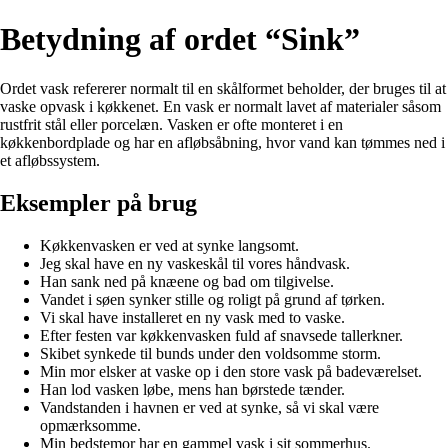
Betydning af ordet “Sink”
Ordet vask refererer normalt til en skålformet beholder, der bruges til at
vaske opvask i køkkenet. En vask er normalt lavet af materialer såsom
rustfrit stål eller porcelæn. Vasken er ofte monteret i en
køkkenbordplade og har en afløbsåbning, hvor vand kan tømmes ned i
et afløbssystem.
Eksempler på brug
Køkkenvasken er ved at synke langsomt.
Jeg skal have en ny vaskeskål til vores håndvask.
Han sank ned på knæene og bad om tilgivelse.
Vandet i søen synker stille og roligt på grund af tørken.
Vi skal have installeret en ny vask med to vaske.
Efter festen var køkkenvasken fuld af snavsede tallerkner.
Skibet synkede til bunds under den voldsomme storm.
Min mor elsker at vaske op i den store vask på badeværelset.
Han lod vasken løbe, mens han børstede tænder.
Vandstanden i havnen er ved at synke, så vi skal være
opmærksomme.
Min bedstemor har en gammel vask i sit sommerhus.