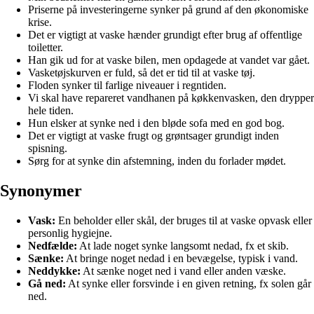
Priserne på investeringerne synker på grund af den økonomiske
krise.
Det er vigtigt at vaske hænder grundigt efter brug af offentlige
toiletter.
Han gik ud for at vaske bilen, men opdagede at vandet var gået.
Vasketøjskurven er fuld, så det er tid til at vaske tøj.
Floden synker til farlige niveauer i regntiden.
Vi skal have repareret vandhanen på køkkenvasken, den drypper
hele tiden.
Hun elsker at synke ned i den bløde sofa med en god bog.
Det er vigtigt at vaske frugt og grøntsager grundigt inden
spisning.
Sørg for at synke din afstemning, inden du forlader mødet.
Synonymer
Vask:
En beholder eller skål, der bruges til at vaske opvask eller
personlig hygiejne.
Nedfælde:
At lade noget synke langsomt nedad, fx et skib.
Sænke:
At bringe noget nedad i en bevægelse, typisk i vand.
Neddykke:
At sænke noget ned i vand eller anden væske.
Gå ned:
At synke eller forsvinde i en given retning, fx solen går
ned.