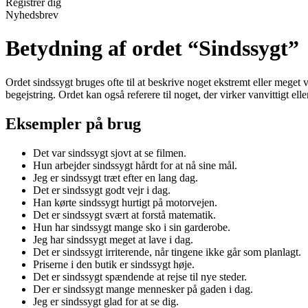
Registrér dig
Nyhedsbrev
Betydning af ordet “Sindssygt”
Ordet sindssygt bruges ofte til at beskrive noget ekstremt eller meget v
begejstring. Ordet kan også referere til noget, der virker vanvittigt elle
Eksempler på brug
Det var sindssygt sjovt at se filmen.
Hun arbejder sindssygt hårdt for at nå sine mål.
Jeg er sindssygt træt efter en lang dag.
Det er sindssygt godt vejr i dag.
Han kørte sindssygt hurtigt på motorvejen.
Det er sindssygt svært at forstå matematik.
Hun har sindssygt mange sko i sin garderobe.
Jeg har sindssygt meget at lave i dag.
Det er sindssygt irriterende, når tingene ikke går som planlagt.
Priserne i den butik er sindssygt høje.
Det er sindssygt spændende at rejse til nye steder.
Der er sindssygt mange mennesker på gaden i dag.
Jeg er sindssygt glad for at se dig.