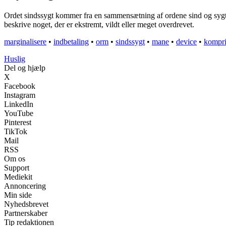
Ordet sindssygt kommer fra en sammensætning af ordene sind og sygt. Si
beskrive noget, der er ekstremt, vildt eller meget overdrevet.
marginalisere
•
indbetaling
•
orm
•
sindssygt
•
mane
•
device
•
kompr
Huslig
Del og hjælp
X
Facebook
Instagram
LinkedIn
YouTube
Pinterest
TikTok
Mail
RSS
Om os
Support
Mediekit
Annoncering
Min side
Nyhedsbrevet
Partnerskaber
Tip redaktionen