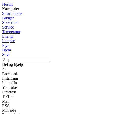
Huslig
Kategorier
Smart Home
Budget
Sikkerhed
Service
Temperatur
Energi
Lamper
Flyt
Hjem
Sove
Del og hjælp
X
Facebook
Instagram
LinkedIn
YouTube
Pinterest
TikTok
Mail
RSS
Min side