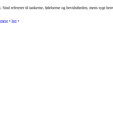
nd refererer til tankerne, følelserne og bevidstheden, mens sygt henvise
imere
•
her
•