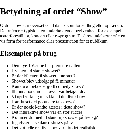
Betydning af ordet “Show”
Ordet show kan oversættes til dansk som forestilling eller optræden.
Det refererer typisk til en underholdende begivenhed, for eksempel
teaterforestilling, koncert eller tv-program. Et show indebærer ofte en
vis form for performance eller præsentation for et publikum.
Eksempler på brug
Den nye TV-serie har premiere i aften.
Hvilken tid starter showet?
Er der billetter til showet i morgen?
Showet blev udsolgt på få minutter.
Kan du anbefale et godt comedy show?
Illuminationerne i showet var betagende.
Vi nød virkelig musikken i det live show.
Har du set det populære talkshow?
Er der nogle kendte gæster i dette show?
Det interaktive show var en stor succes.
Kommer du med til stand-up showet på fredag?
Jeg elsker at se danse shows på tv.
Det virtuelle reality show var utroligt realistisk.