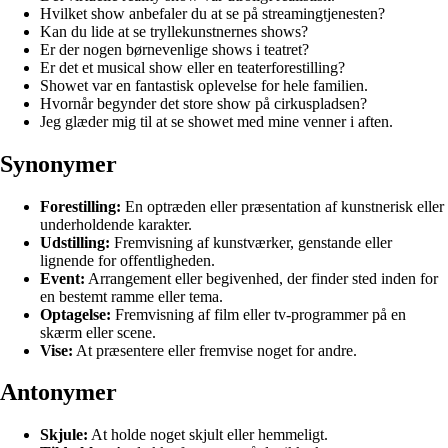
Hvilket show anbefaler du at se på streamingtjenesten?
Kan du lide at se tryllekunstnernes shows?
Er der nogen børnevenlige shows i teatret?
Er det et musical show eller en teaterforestilling?
Showet var en fantastisk oplevelse for hele familien.
Hvornår begynder det store show på cirkuspladsen?
Jeg glæder mig til at se showet med mine venner i aften.
Synonymer
Forestilling:
En optræden eller præsentation af kunstnerisk eller
underholdende karakter.
Udstilling:
Fremvisning af kunstværker, genstande eller
lignende for offentligheden.
Event:
Arrangement eller begivenhed, der finder sted inden for
en bestemt ramme eller tema.
Optagelse:
Fremvisning af film eller tv-programmer på en
skærm eller scene.
Vise:
At præsentere eller fremvise noget for andre.
Antonymer
Skjule:
At holde noget skjult eller hemmeligt.