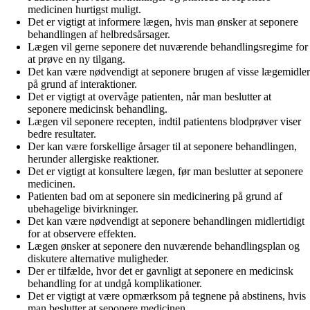
medicinen hurtigst muligt.
Det er vigtigt at informere lægen, hvis man ønsker at seponere
behandlingen af helbredsårsager.
Lægen vil gerne seponere det nuværende behandlingsregime for
at prøve en ny tilgang.
Det kan være nødvendigt at seponere brugen af visse lægemidler
på grund af interaktioner.
Det er vigtigt at overvåge patienten, når man beslutter at
seponere medicinsk behandling.
Lægen vil seponere recepten, indtil patientens blodprøver viser
bedre resultater.
Der kan være forskellige årsager til at seponere behandlingen,
herunder allergiske reaktioner.
Det er vigtigt at konsultere lægen, før man beslutter at seponere
medicinen.
Patienten bad om at seponere sin medicinering på grund af
ubehagelige bivirkninger.
Det kan være nødvendigt at seponere behandlingen midlertidigt
for at observere effekten.
Lægen ønsker at seponere den nuværende behandlingsplan og
diskutere alternative muligheder.
Der er tilfælde, hvor det er gavnligt at seponere en medicinsk
behandling for at undgå komplikationer.
Det er vigtigt at være opmærksom på tegnene på abstinens, hvis
man beslutter at seponere medicinen.