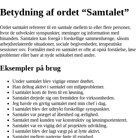
Betydning af ordet “Samtalet”
Ordet samtalet refererer til en samtale mellem to eller flere personer,
hvor de udveksler synspunkter, meninger og information med
hinanden. Samtalen kan foregå i forskellige sammenhænge, såsom
arbejdsrelaterede situationer, sociale begivenheder, terapeutiske
sessioner osv. Formålet med en samtalet er ofte at opnå forståelse, løse
problemer eller bare at nyde selskabet med andre.
Eksempler på brug
Under samtalet blev vigtige emner drøftet.
Han deltog aktivt i samtalet om miljøproblemer.
I samtalet kom de frem til en løsning.
Samtalet drejede sig om fremtiden for virksomheden.
Jeg havde en givtig samtalet med min chef i dag.
I samtalet blev der udtrykt forskellige synspunkter.
Samtalet var præget af åbenhed og ærlighed.
Samtalet med kunden var konstruktiv og løsningsorienteret.
Samtalet var en vigtig del af projektets udvikling.
I samtalet blev der lagt vægt på at lytte aktivt.
Samtalet mellem parterne førte til enighed.