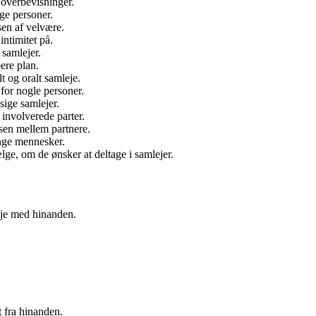
 overbevisninger.
ge personer.
sen af velvære.
ntimitet på.
samlejer.
ere plan.
t og oralt samleje.
for nogle personer.
sige samlejer.
involverede parter.
lsen mellem partnere.
ange mennesker.
ælge, om de ønsker at deltage i samlejer.
eje med hinanden.
 fra hinanden.