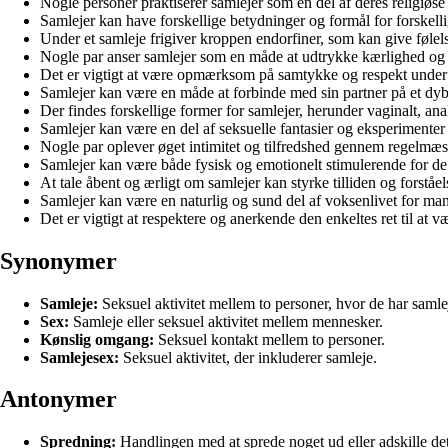
Nogle personer praktiserer samlejer som en del af deres religiøse
Samlejer kan have forskellige betydninger og formål for forskelli
Under et samleje frigiver kroppen endorfiner, som kan give følel
Nogle par anser samlejer som en måde at udtrykke kærlighed og i
Det er vigtigt at være opmærksom på samtykke og respekt under 
Samlejer kan være en måde at forbinde med sin partner på et dyb
Der findes forskellige former for samlejer, herunder vaginalt, anal
Samlejer kan være en del af seksuelle fantasier og eksperimenter 
Nogle par oplever øget intimitet og tilfredshed gennem regelmæs
Samlejer kan være både fysisk og emotionelt stimulerende for de 
At tale åbent og ærligt om samlejer kan styrke tilliden og forståe
Samlejer kan være en naturlig og sund del af voksenlivet for m
Det er vigtigt at respektere og anerkende den enkeltes ret til at v
Synonymer
Samleje:
Seksuel aktivitet mellem to personer, hvor de har saml
Sex:
Samleje eller seksuel aktivitet mellem mennesker.
Kønslig omgang:
Seksuel kontakt mellem to personer.
Samlejesex:
Seksuel aktivitet, der inkluderer samleje.
Antonymer
Spredning:
Handlingen med at sprede noget ud eller adskille det