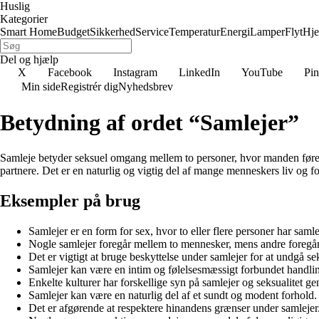
Huslig
Kategorier
Smart Home
Budget
Sikkerhed
Service
Temperatur
Energi
Lamper
Flyt
Hj
Del og hjælp
X
Facebook
Instagram
LinkedIn
YouTube
Pin
Min side
Registrér dig
Nyhedsbrev
Betydning af ordet “Samlejer”
Samleje betyder seksuel omgang mellem to personer, hvor manden fører s
partnere. Det er en naturlig og vigtig del af mange menneskers liv og f
Eksempler på brug
Samlejer er en form for sex, hvor to eller flere personer har samle
Nogle samlejer foregår mellem to mennesker, mens andre foregår
Det er vigtigt at bruge beskyttelse under samlejer for at undgå sek
Samlejer kan være en intim og følelsesmæssigt forbundet handli
Enkelte kulturer har forskellige syn på samlejer og seksualitet gen
Samlejer kan være en naturlig del af et sundt og modent forhold.
Det er afgørende at respektere hinandens grænser under samlejer