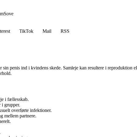
em
Sove
terest
TikTok
Mail
RSS
in penis ind i kvindens skede. Samleje kan resultere i reproduktion el
orhold.
je i fællesskab.
 i grupper.
suelt overførte infektioner.
ng mellem partnere.
erelt.
.