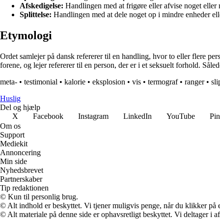
Afskedigelse:
Handlingen med at frigøre eller afvise noget eller
Splittelse:
Handlingen med at dele noget op i mindre enheder elle
Etymologi
Ordet samlejer på dansk refererer til en handling, hvor to eller flere p
forene, og lejer refererer til en person, der er i et seksuelt forhold. Sål
meta-
•
testimonial
•
kalorie
•
eksplosion
•
vis
•
termograf
•
ranger
•
sli
Huslig
Del og hjælp
X
Facebook
Instagram
LinkedIn
YouTube
Pin
Om os
Support
Mediekit
Annoncering
Min side
Nyhedsbrevet
Partnerskaber
Tip redaktionen
© Kun til personlig brug.
© Alt indhold er beskyttet. Vi tjener muligvis penge, når du klikker på e
© Alt materiale på denne side er ophavsretligt beskyttet. Vi deltager i 