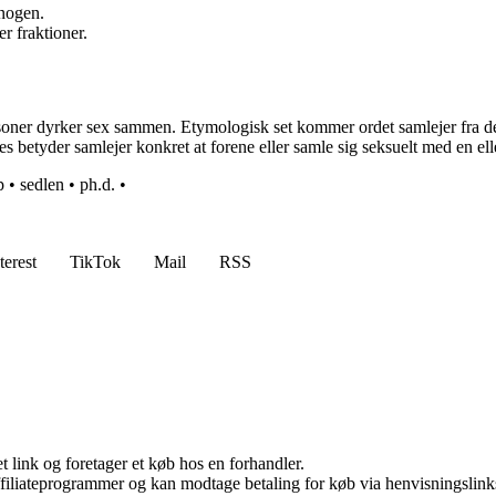
 nogen.
r fraktioner.
ersoner dyrker sex sammen. Etymologisk set kommer ordet samlejer fra de 
edes betyder samlejer konkret at forene eller samle sig seksuelt med en ell
p
•
sedlen
•
ph.d.
•
terest
TikTok
Mail
RSS
t link og foretager et køb hos en forhandler.
affiliateprogrammer og kan modtage betaling for køb via henvisningslinks