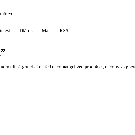
em
Sove
terest
TikTok
Mail
RSS
g”
, normalt på grund af en fejl eller mangel ved produktet, eller hvis købe