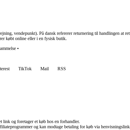
ejning, vendepunkt). På dansk refererer returnering til handlingen at retur
r købt online eller i en fysisk butik.
lammelse
•
terest
TikTok
Mail
RSS
t link og foretager et køb hos en forhandler.
affiliateprogrammer og kan modtage betaling for køb via henvisningslinks