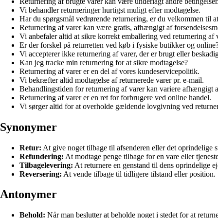
Returnering af brugte varer kan være underlagt andre betingelser
Vi behandler returneringer hurtigst muligt efter modtagelse.
Har du spørgsmål vedrørende returnering, er du velkommen til at
Returnering af varer kan være gratis, afhængigt af forsendelses
Vi anbefaler altid at sikre korrekt emballering ved returnering af 
Er der forskel på returretten ved køb i fysiske butikker og online
Vi accepterer ikke returnering af varer, der er brugt eller beskadig
Kan jeg tracke min returnering for at sikre modtagelse?
Returnering af varer er en del af vores kundeservicepolitik.
Vi bekræfter altid modtagelse af returnerede varer pr. e-mail.
Behandlingstiden for returnering af varer kan variere afhængigt 
Returnering af varer er en ret for forbrugere ved online handel.
Vi sørger altid for at overholde gældende lovgivning ved returner
Synonymer
Retur:
At give noget tilbage til afsenderen eller det oprindelige s
Refundering:
At modtage penge tilbage for en vare eller tjeneste
Tilbagelevering:
At returnere en genstand til dens oprindelige eje
Reversering:
At vende tilbage til tidligere tilstand eller position.
Antonymer
Behold:
Når man beslutter at beholde noget i stedet for at return