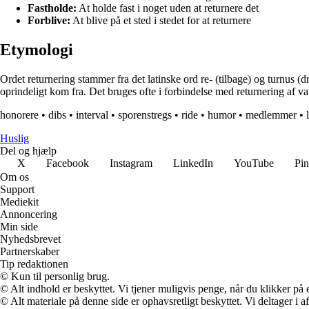
Fastholde:
At holde fast i noget uden at returnere det
Forblive:
At blive på et sted i stedet for at returnere
Etymologi
Ordet returnering stammer fra det latinske ord re- (tilbage) og turnus (dr
oprindeligt kom fra. Det bruges ofte i forbindelse med returnering af vare
honorere
•
dibs
•
interval
•
sporenstregs
•
ride
•
humor
•
medlemmer
•
Huslig
Del og hjælp
X
Facebook
Instagram
LinkedIn
YouTube
Pin
Om os
Support
Mediekit
Annoncering
Min side
Nyhedsbrevet
Partnerskaber
Tip redaktionen
© Kun til personlig brug.
© Alt indhold er beskyttet. Vi tjener muligvis penge, når du klikker på e
© Alt materiale på denne side er ophavsretligt beskyttet. Vi deltager i 