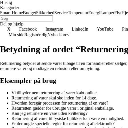
Huslig
Kategorier
Smart Home
Budget
Sikkerhed
Service
Temperatur
Energi
Lamper
Flyt
Hj
Del og hjælp
X
Facebook
Instagram
LinkedIn
YouTube
Pin
Min side
Registrér dig
Nyhedsbrev
Betydning af ordet “Returnerin
Returnering betyder at sende varer tilbage til en forhandler eller sælger
returnere varer og modtage en refusion eller ombytning.
Eksempler på brug
Vi tilbyder nem returnering af varer købt online.
Returnering af varer skal ske inden for 14 dage.
Hvordan foregår processen for returnering af en vare?
Returretten gælder for ubrugte varer i original emballage.
Kan jeg returnere en vare uden kvittering?
Returnering af varer til fysiske butikker kan være en mulighed.
Er der nogle specielle regler for returnering af elektronik?