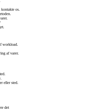
.
 kontakte os.
metoden.
varer.
?
et.
af workload.
ing af varer.
ted.
.
r eller sted.
ere det