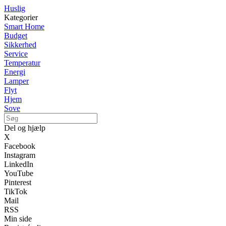
Huslig
Kategorier
Smart Home
Budget
Sikkerhed
Service
Temperatur
Energi
Lamper
Flyt
Hjem
Sove
Del og hjælp
X
Facebook
Instagram
LinkedIn
YouTube
Pinterest
TikTok
Mail
RSS
Min side