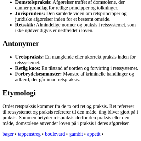
Domstolspraksis:
Afgørelser truffet af domstolene, der
danner grundlag for retlige principper og tolkninger.
Jurisprudens:
Den samlede viden om retsprincipper og
juridiske afgørelser inden for et bestemt område.
Retsskik:
Almindelige normer og praksis i retssystemet, som
ikke nødvendigvis er nedfældet i loven.
Antonymer
Uretspraksis:
En manglende eller ukorrekt praksis inden for
retssystemet.
Retlig kaos:
En tilstand af uorden og forvirring i retssystemet.
Forbrydelsesmønster:
Mønstre af kriminelle handlinger og
adfærd, der går imod retspraksis.
Etymologi
Ordet retspraksis kommer fra de to ord ret og praksis. Ret refererer
til retssystemet og praksis refererer til den måde, ting bliver gjort på i
praksis. Sammen betyder retspraksis derfor den praksis eller den
måde, domstolene anvender loven på i praksis i deres afgørelser.
bager
•
tappenstreg
•
boulevard
•
gambit
•
appetit
•