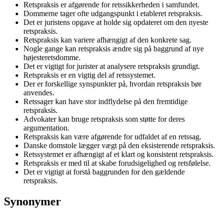
Retspraksis er afgørende for retssikkerheden i samfundet.
Dommerne tager ofte udgangspunkt i etableret retspraksis.
Det er juristens opgave at holde sig opdateret om den nyeste
retspraksis.
Retspraksis kan variere afhængigt af den konkrete sag.
Nogle gange kan retspraksis ændre sig på baggrund af nye
højesteretsdomme.
Det er vigtigt for jurister at analysere retspraksis grundigt.
Retspraksis er en vigtig del af retssystemet.
Der er forskellige synspunkter på, hvordan retspraksis bør
anvendes.
Retssager kan have stor indflydelse på den fremtidige
retspraksis.
Advokater kan bruge retspraksis som støtte for deres
argumentation.
Retspraksis kan være afgørende for udfaldet af en retssag.
Danske domstole lægger vægt på den eksisterende retspraksis.
Retssystemet er afhængigt af et klart og konsistent retspraksis.
Retspraksis er med til at skabe forudsigelighed og retsfølelse.
Det er vigtigt at forstå baggrunden for den gældende
retspraksis.
Synonymer