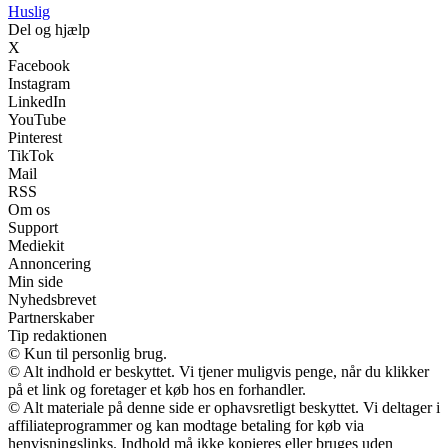
Huslig
Del og hjælp
X
Facebook
Instagram
LinkedIn
YouTube
Pinterest
TikTok
Mail
RSS
Om os
Support
Mediekit
Annoncering
Min side
Nyhedsbrevet
Partnerskaber
Tip redaktionen
© Kun til personlig brug.
© Alt indhold er beskyttet. Vi tjener muligvis penge, når du klikker
på et link og foretager et køb hos en forhandler.
© Alt materiale på denne side er ophavsretligt beskyttet. Vi deltager i
affiliateprogrammer og kan modtage betaling for køb via
henvisningslinks. Indhold må ikke kopieres eller bruges uden