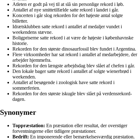
Atleten er godt på vej til at slå sin personlige rekord i løb.
Antallet af nye smittetilfælde satte rekord i landet i går.
Koncerten i går slog rekorden for det højeste antal solgte
billetter.
Idrætsklubben satte rekord i antallet af medaljer vundet i
weekendens stævne.
Boligpriserne satte rekord i at være de højeste i københavnske
historie.
Rekorden for den største dinosaurfossil blev fundet i Argentina.
Flere virksomheder har sat rekord i antallet af medarbejdere, der
arbejder hjemmefra.
Rekorden for den længste arbejdsdag blev slået af chefen i går.
Den lokale bager satte rekord i antallet af solgte wienerbrød i
weekenden.
Antallet af besøgende i zoologisk have satte rekord i
sommerferien.
Rekorden for den største iskugle blev slået på verdensrekord-
dagen.
Synonymer
Toppræstation:
En præstation eller resultat, der overstiger
forventningerne eller tidligere præstationer.
Bedrift:
En imponerende eller bemærkelsesværdig præstation.