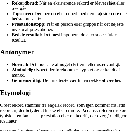
Rekordbrud:
Når en eksisterende rekord er blevet slået eller
overgået.
Topscorer:
Den person eller enhed med den højeste score eller
bedste præstation.
Præstationstopp:
Når en person eller gruppe når det højeste
niveau af præstationer.
Bedste resultat:
Det mest imponerende eller succesfulde
resultat.
Antonymer
Normal:
Det modsatte af noget ekstremt eller usædvanligt.
Almindelig:
Noget der forekommer hyppigt og er kendt af
mange.
Gennemsnitlig:
Den midterste værdi i en række af værdier.
Etymologi
Ordet rekord stammer fra engelsk record, som igen kommer fra latin
recordari, der betyder at huske eller erindre. På dansk refererer rekord
typisk til en fantastisk præstation eller en bedrift, der overgår tidligere
resultater.
men
•
anakronisme
•
buste
•
etos
•
kalkulator
•
to.
•
surrealistisk
•