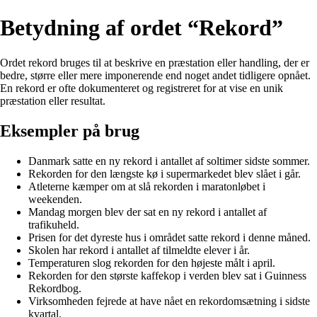
Betydning af ordet “Rekord”
Ordet rekord bruges til at beskrive en præstation eller handling, der er
bedre, større eller mere imponerende end noget andet tidligere opnået.
En rekord er ofte dokumenteret og registreret for at vise en unik
præstation eller resultat.
Eksempler på brug
Danmark satte en ny rekord i antallet af soltimer sidste sommer.
Rekorden for den længste kø i supermarkedet blev slået i går.
Atleterne kæmper om at slå rekorden i maratonløbet i
weekenden.
Mandag morgen blev der sat en ny rekord i antallet af
trafikuheld.
Prisen for det dyreste hus i området satte rekord i denne måned.
Skolen har rekord i antallet af tilmeldte elever i år.
Temperaturen slog rekorden for den højeste målt i april.
Rekorden for den største kaffekop i verden blev sat i Guinness
Rekordbog.
Virksomheden fejrede at have nået en rekordomsætning i sidste
kvartal.