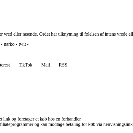
red eller rasende. Ordet har tilknytning til følelsen af intens vrede elle
•
narko
•
twit
•
terest
TikTok
Mail
RSS
t link og foretager et køb hos en forhandler.
affiliateprogrammer og kan modtage betaling for køb via henvisningslinks