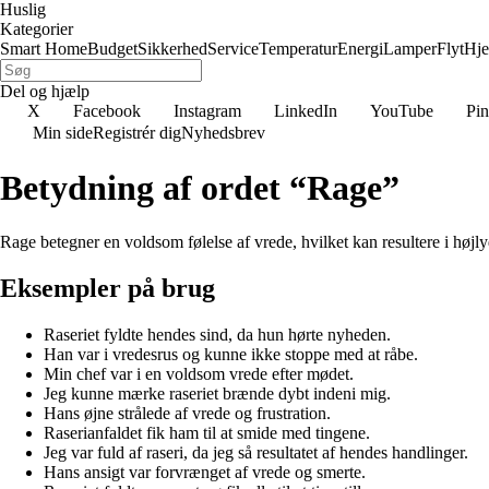
Huslig
Kategorier
Smart Home
Budget
Sikkerhed
Service
Temperatur
Energi
Lamper
Flyt
Hj
Del og hjælp
X
Facebook
Instagram
LinkedIn
YouTube
Pin
Min side
Registrér dig
Nyhedsbrev
Betydning af ordet “Rage”
Rage betegner en voldsom følelse af vrede, hvilket kan resultere i højly
Eksempler på brug
Raseriet fyldte hendes sind, da hun hørte nyheden.
Han var i vredesrus og kunne ikke stoppe med at råbe.
Min chef var i en voldsom vrede efter mødet.
Jeg kunne mærke raseriet brænde dybt indeni mig.
Hans øjne strålede af vrede og frustration.
Raserianfaldet fik ham til at smide med tingene.
Jeg var fuld af raseri, da jeg så resultatet af hendes handlinger.
Hans ansigt var forvrænget af vrede og smerte.