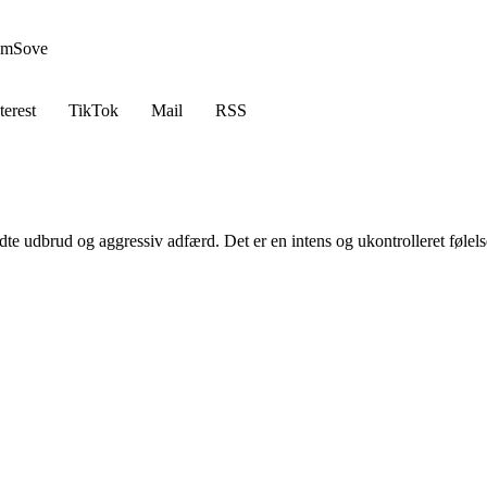
em
Sove
terest
TikTok
Mail
RSS
dte udbrud og aggressiv adfærd. Det er en intens og ukontrolleret følelse