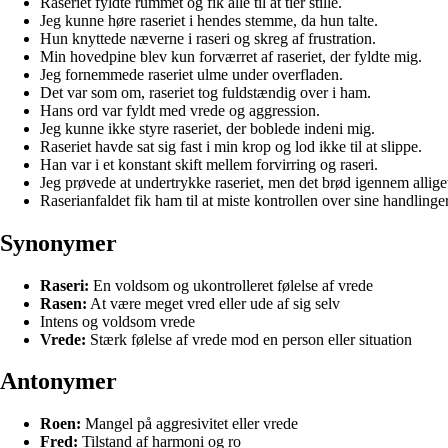
Raseriet fyldte rummet og fik alle til at tier stille.
Jeg kunne høre raseriet i hendes stemme, da hun talte.
Hun knyttede næverne i raseri og skreg af frustration.
Min hovedpine blev kun forværret af raseriet, der fyldte mig.
Jeg fornemmede raseriet ulme under overfladen.
Det var som om, raseriet tog fuldstændig over i ham.
Hans ord var fyldt med vrede og aggression.
Jeg kunne ikke styre raseriet, der boblede indeni mig.
Raseriet havde sat sig fast i min krop og lod ikke til at slippe.
Han var i et konstant skift mellem forvirring og raseri.
Jeg prøvede at undertrykke raseriet, men det brød igennem allige
Raserianfaldet fik ham til at miste kontrollen over sine handlinger
Synonymer
Raseri:
En voldsom og ukontrolleret følelse af vrede
Rasen:
At være meget vred eller ude af sig selv
Intens og voldsom vrede
Vrede:
Stærk følelse af vrede mod en person eller situation
Antonymer
Roen:
Mangel på aggresivitet eller vrede
Fred:
Tilstand af harmoni og ro