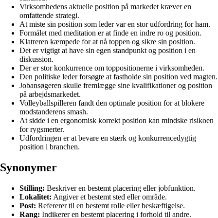
Virksomhedens aktuelle position på markedet kræver en
omfattende strategi.
At miste sin position som leder var en stor udfordring for ham.
Formålet med meditation er at finde en indre ro og position.
Klatreren kæmpede for at nå toppen og sikre sin position.
Det er vigtigt at have sin egen standpunkt og position i en
diskussion.
Der er stor konkurrence om toppositionerne i virksomheden.
Den politiske leder forsøgte at fastholde sin position ved magten.
Jobansøgeren skulle fremlægge sine kvalifikationer og position
på arbejdsmarkedet.
Volleyballspilleren fandt den optimale position for at blokere
modstanderens smash.
At sidde i en ergonomisk korrekt position kan mindske risikoen
for rygsmerter.
Udfordringen er at bevare en stærk og konkurrencedygtig
position i branchen.
Synonymer
Stilling:
Beskriver en bestemt placering eller jobfunktion.
Lokalitet:
Angiver et bestemt sted eller område.
Post:
Refererer til en bestemt rolle eller beskæftigelse.
Rang:
Indikerer en bestemt placering i forhold til andre.