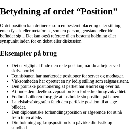
Betydning af ordet “Position”
Ordet position kan defineres som en bestemt placering eller stilling,
enten fysisk eller metaforisk, som en person, genstand eller idé
befinder sig i. Det kan også referere til en bestemt holdning eller
synspunkt inden for en debat eller diskussion.
Eksempler på brug
Det er vigtigt at finde den rette position, når du arbejder ved
skrivebordet.
Tennisbanen har markerede positioner for server og modtager.
Virksomheden har oprettet en ny ledig stilling som salgsassistent.
Den politiske positionering af partiet har ændret sig over tid.
At finde den ideelle soveposition kan forbedre din søvnkvalitet.
Fodboldspilleren forsøgte at fastholde sin position på banen.
Landskabsfotografen fandt den perfekte position til at tage
billedet.
Den diplomatiske forhandlingsposition er afgørende for at nå
frem til en aftale.
Din holdning og kropsposition kan påvirke din fysik og
sundhed.