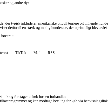
sker og andre dyr.
de, der typisk inkluderer amerikanske pitbull terriere og lignende hunde
viser derfor til en stærk og modig hunderace, der oprindeligt blev avlet
•
forcere
•
terest
TikTok
Mail
RSS
t link og foretager et køb hos en forhandler.
affiliateprogrammer og kan modtage betaling for køb via henvisningslinks