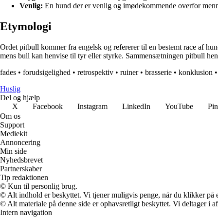
Venlig:
En hund der er venlig og imødekommende overfor menne
Etymologi
Ordet pitbull kommer fra engelsk og refererer til en bestemt race af hun
mens bull kan henvise til tyr eller styrke. Sammensætningen pitbull hen
fades
•
forudsigelighed
•
retrospektiv
•
ruiner
•
brasserie
•
konklusion
Huslig
Del og hjælp
X
Facebook
Instagram
LinkedIn
YouTube
Pin
Om os
Support
Mediekit
Annoncering
Min side
Nyhedsbrevet
Partnerskaber
Tip redaktionen
© Kun til personlig brug.
© Alt indhold er beskyttet. Vi tjener muligvis penge, når du klikker på e
© Alt materiale på denne side er ophavsretligt beskyttet. Vi deltager i 
Intern navigation