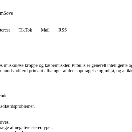
em
Sove
terest
TikTok
Mail
RSS
deres muskuløse kroppe og kæbemuskler. Pitbulls er generelt intelligente
en hunds adfærd primært afhænger af dens opdragelse og miljø, og at ikke
ende.
gå adfærdsproblemer.
rives.
præge af negative stereotyper.