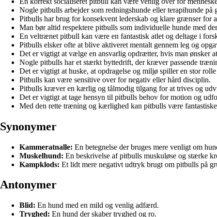
En korrekt socialiseret pitbull kan være venlig over for menneske
Nogle pitbulls arbejder som redningshunde eller terapihunde på gr
Pitbulls har brug for konsekvent lederskab og klare grænser for a
Man bør altid respektere pitbulls som individuelle hunde med de
En veltrænet pitbull kan være en fantastisk atlet og deltage i for
Pitbulls elsker ofte at blive aktiveret mentalt gennem leg og opga
Det er vigtigt at vælge en ansvarlig opdrætter, hvis man ønsker at
Nogle pitbulls har et stærkt byttedrift, der kræver passende tr
Det er vigtigt at huske, at opdragelse og miljø spiller en stor rolle
Pitbulls kan være sensitive over for negativ eller hård disciplin.
Pitbulls kræver en kærlig og tålmodig tilgang for at trives og udvi
Det er vigtigt at tage hensyn til pitbulls behov for motion og udfo
Med den rette træning og kærlighed kan pitbulls være fantastiske
Synonymer
Kammeratnalle:
En betegnelse der bruges mere venligt om hund
Muskelhund:
En beskrivelse af pitbulls muskuløse og stærke k
Kampklods:
Et lidt mere negativt udtryk brugt om pitbulls på g
Antonymer
Blid:
En hund med en mild og venlig adfærd.
Tryghed:
En hund der skaber tryghed og ro.