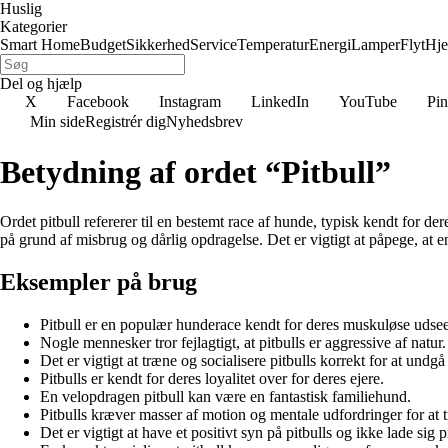
Huslig
Kategorier
Smart Home
Budget
Sikkerhed
Service
Temperatur
Energi
Lamper
Flyt
Hj
Del og hjælp
X
Facebook
Instagram
LinkedIn
YouTube
Pin
Min side
Registrér dig
Nyhedsbrev
Betydning af ordet “Pitbull”
Ordet pitbull refererer til en bestemt race af hunde, typisk kendt for 
på grund af misbrug og dårlig opdragelse. Det er vigtigt at påpege, at 
Eksempler på brug
Pitbull er en populær hunderace kendt for deres muskuløse udse
Nogle mennesker tror fejlagtigt, at pitbulls er aggressive af natur.
Det er vigtigt at træne og socialisere pitbulls korrekt for at und
Pitbulls er kendt for deres loyalitet over for deres ejere.
En velopdragen pitbull kan være en fantastisk familiehund.
Pitbulls kræver masser af motion og mentale udfordringer for at t
Det er vigtigt at have et positivt syn på pitbulls og ikke lade sig 