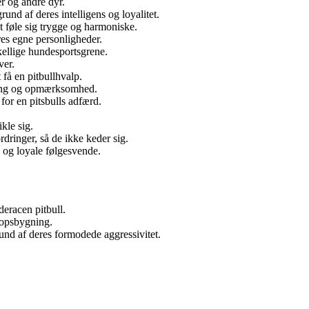
r og andre dyr.
und af deres intelligens og loyalitet.
t føle sig trygge og harmoniske.
res egne personligheder.
skellige hundesportsgrene.
ver.
 få en pitbullhvalp.
æning og opmærksomhed.
 for en pitsbulls adfærd.
kle sig.
rdringer, så de ikke keder sig.
 og loyale følgesvende.
eracen pitbull.
ropsbygning.
rund af deres formodede aggressivitet.