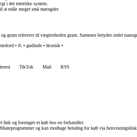
gt i det metriske system.
til at måle meget små mængder.
og gram refererer til vægtenheden gram. Sammen betyder ordet nanogram
medord
•
fr.
•
gudinde
•
ikonisk
•
terest
TikTok
Mail
RSS
t link og foretager et køb hos en forhandler.
affiliateprogrammer og kan modtage betaling for køb via henvisningslinks