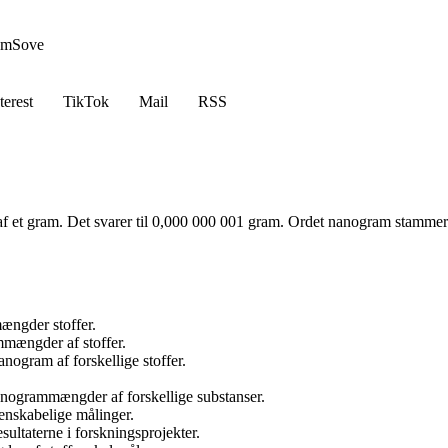
em
Sove
terest
TikTok
Mail
RSS
l af et gram. Det svarer til 0,000 000 001 gram. Ordet nanogram stamme
ængder stoffer.
mmængder af stoffer.
nogram af forskellige stoffer.
e nanogrammængder af forskellige substanser.
denskabelige målinger.
ultaterne i forskningsprojekter.