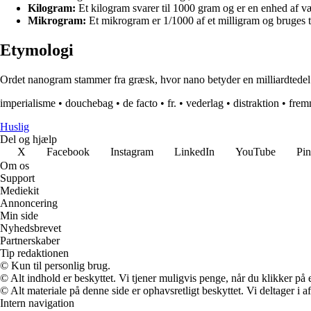
Kilogram:
Et kilogram svarer til 1000 gram og er en enhed af væ
Mikrogram:
Et mikrogram er 1/1000 af et milligram og bruges 
Etymologi
Ordet nanogram stammer fra græsk, hvor nano betyder en milliardtedel 
imperialisme
•
douchebag
•
de facto
•
fr.
•
vederlag
•
distraktion
•
frem
Huslig
Del og hjælp
X
Facebook
Instagram
LinkedIn
YouTube
Pin
Om os
Support
Mediekit
Annoncering
Min side
Nyhedsbrevet
Partnerskaber
Tip redaktionen
© Kun til personlig brug.
© Alt indhold er beskyttet. Vi tjener muligvis penge, når du klikker på e
© Alt materiale på denne side er ophavsretligt beskyttet. Vi deltager i 
Intern navigation