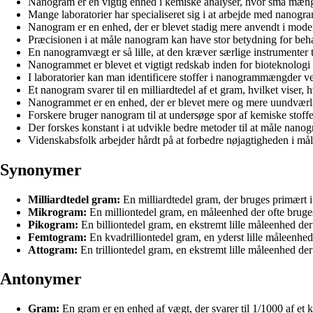
Nanogram er en vigtig enhed i kemiske analyser, hvor små mængd
Mange laboratorier har specialiseret sig i at arbejde med nanogr
Nanogram er en enhed, der er blevet stadig mere anvendt i mode
Præcisionen i at måle nanogram kan have stor betydning for be
En nanogramvægt er så lille, at den kræver særlige instrumenter t
Nanogrammet er blevet et vigtigt redskab inden for bioteknologi
I laboratorier kan man identificere stoffer i nanogrammængder ve
Et nanogram svarer til en milliardtedel af et gram, hvilket viser
Nanogrammet er en enhed, der er blevet mere og mere uundværli
Forskere bruger nanogram til at undersøge spor af kemiske stoffe
Der forskes konstant i at udvikle bedre metoder til at måle nanog
Videnskabsfolk arbejder hårdt på at forbedre nøjagtigheden i måli
Synonymer
Milliardtedel gram:
En milliardtedel gram, der bruges primært
Mikrogram:
En milliontedel gram, en måleenhed der ofte bruge
Pikogram:
En billiontedel gram, en ekstremt lille måleenhed d
Femtogram:
En kvadrilliontedel gram, en yderst lille måleenhed
Attogram:
En trilliontedel gram, en ekstremt lille måleenhed de
Antonymer
Gram:
En gram er en enhed af vægt, der svarer til 1/1000 af et 