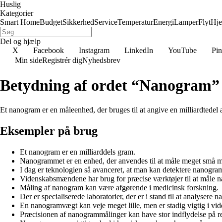
Huslig
Kategorier
Smart Home
Budget
Sikkerhed
Service
Temperatur
Energi
Lamper
Flyt
Hj
Del og hjælp
X
Facebook
Instagram
LinkedIn
YouTube
Pin
Min side
Registrér dig
Nyhedsbrev
Betydning af ordet “Nanogram”
Et nanogram er en måleenhed, der bruges til at angive en milliardtede
Eksempler på brug
Et nanogram er en milliarddels gram.
Nanogrammet er en enhed, der anvendes til at måle meget små m
I dag er teknologien så avanceret, at man kan detektere nanogra
Videnskabsmændene har brug for præcise værktøjer til at måle na
Måling af nanogram kan være afgørende i medicinsk forskning.
Der er specialiserede laboratorier, der er i stand til at analyser
En nanogramvægt kan veje meget lille, men er stadig vigtig i vi
Præcisionen af nanogrammålinger kan have stor indflydelse på res