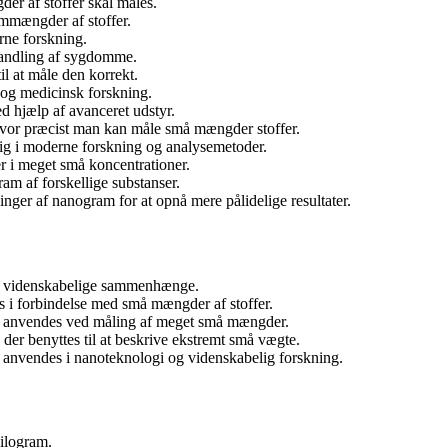
er af stoffer skal måles.
ammængder af stoffer.
rne forskning.
handling af sygdomme.
il at måle den korrekt.
 og medicinsk forskning.
d hjælp af avanceret udstyr.
, hvor præcist man kan måle små mængder stoffer.
g i moderne forskning og analysemetoder.
r i meget små koncentrationer.
ram af forskellige substanser.
nger af nanogram for at opnå mere pålidelige resultater.
 i videnskabelige sammenhænge.
s i forbindelse med små mængder af stoffer.
er anvendes ved måling af meget små mængder.
 der benyttes til at beskrive ekstremt små vægte.
r anvendes i nanoteknologi og videnskabelig forskning.
kilogram.