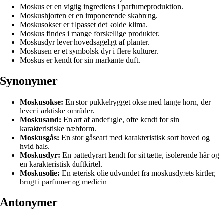
Moskus er en vigtig ingrediens i parfumeproduktion.
Moskushjorten er en imponerende skabning.
Moskusokser er tilpasset det kolde klima.
Moskus findes i mange forskellige produkter.
Moskusdyr lever hovedsageligt af planter.
Moskusen er et symbolsk dyr i flere kulturer.
Moskus er kendt for sin markante duft.
Synonymer
Moskusokse:
En stor pukkelrygget okse med lange horn, der
lever i arktiske områder.
Moskusand:
En art af andefugle, ofte kendt for sin
karakteristiske næbform.
Moskusgås:
En stor gåseart med karakteristisk sort hoved og
hvid hals.
Moskusdyr:
En pattedyrart kendt for sit tætte, isolerende hår og
en karakteristisk duftkirtel.
Moskusolie:
En æterisk olie udvundet fra moskusdyrets kirtler,
brugt i parfumer og medicin.
Antonymer