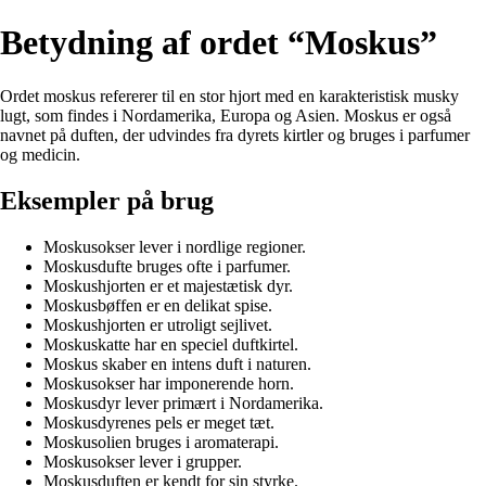
Betydning af ordet “Moskus”
Ordet moskus refererer til en stor hjort med en karakteristisk musky
lugt, som findes i Nordamerika, Europa og Asien. Moskus er også
navnet på duften, der udvindes fra dyrets kirtler og bruges i parfumer
og medicin.
Eksempler på brug
Moskusokser lever i nordlige regioner.
Moskusdufte bruges ofte i parfumer.
Moskushjorten er et majestætisk dyr.
Moskusbøffen er en delikat spise.
Moskushjorten er utroligt sejlivet.
Moskuskatte har en speciel duftkirtel.
Moskus skaber en intens duft i naturen.
Moskusokser har imponerende horn.
Moskusdyr lever primært i Nordamerika.
Moskusdyrenes pels er meget tæt.
Moskusolien bruges i aromaterapi.
Moskusokser lever i grupper.
Moskusduften er kendt for sin styrke.