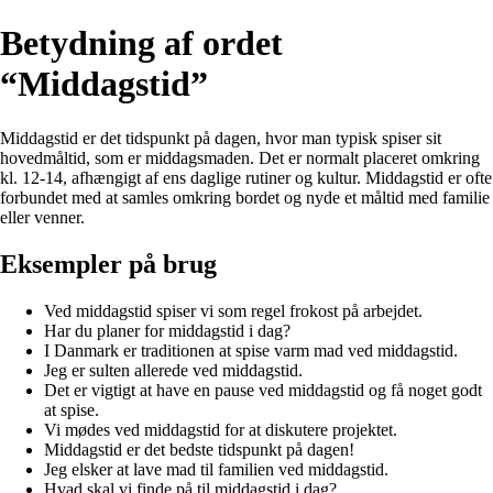
Betydning af ordet
“Middagstid”
Middagstid er det tidspunkt på dagen, hvor man typisk spiser sit
hovedmåltid, som er middagsmaden. Det er normalt placeret omkring
kl. 12-14, afhængigt af ens daglige rutiner og kultur. Middagstid er ofte
forbundet med at samles omkring bordet og nyde et måltid med familie
eller venner.
Eksempler på brug
Ved middagstid spiser vi som regel frokost på arbejdet.
Har du planer for middagstid i dag?
I Danmark er traditionen at spise varm mad ved middagstid.
Jeg er sulten allerede ved middagstid.
Det er vigtigt at have en pause ved middagstid og få noget godt
at spise.
Vi mødes ved middagstid for at diskutere projektet.
Middagstid er det bedste tidspunkt på dagen!
Jeg elsker at lave mad til familien ved middagstid.
Hvad skal vi finde på til middagstid i dag?