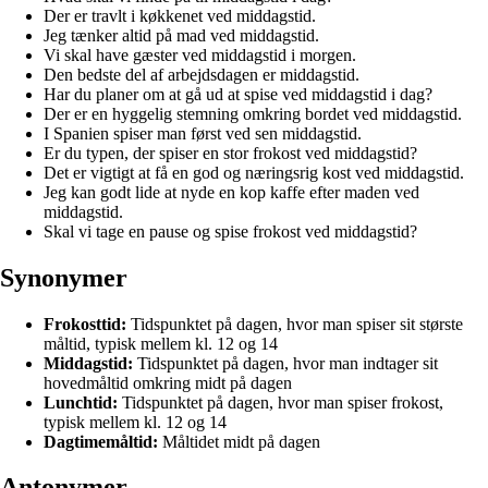
Der er travlt i køkkenet ved middagstid.
Jeg tænker altid på mad ved middagstid.
Vi skal have gæster ved middagstid i morgen.
Den bedste del af arbejdsdagen er middagstid.
Har du planer om at gå ud at spise ved middagstid i dag?
Der er en hyggelig stemning omkring bordet ved middagstid.
I Spanien spiser man først ved sen middagstid.
Er du typen, der spiser en stor frokost ved middagstid?
Det er vigtigt at få en god og næringsrig kost ved middagstid.
Jeg kan godt lide at nyde en kop kaffe efter maden ved
middagstid.
Skal vi tage en pause og spise frokost ved middagstid?
Synonymer
Frokosttid:
Tidspunktet på dagen, hvor man spiser sit største
måltid, typisk mellem kl. 12 og 14
Middagstid:
Tidspunktet på dagen, hvor man indtager sit
hovedmåltid omkring midt på dagen
Lunchtid:
Tidspunktet på dagen, hvor man spiser frokost,
typisk mellem kl. 12 og 14
Dagtimemåltid:
Måltidet midt på dagen
Antonymer