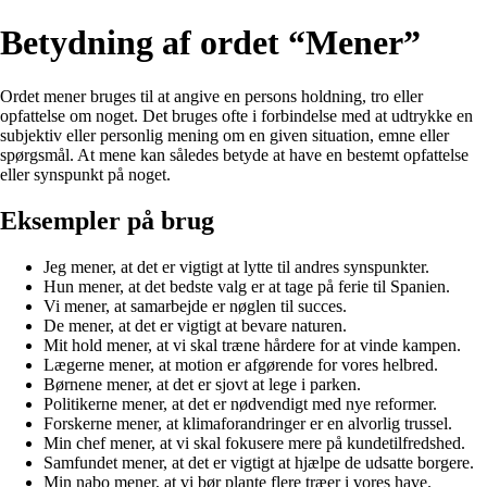
Betydning af ordet “Mener”
Ordet mener bruges til at angive en persons holdning, tro eller
opfattelse om noget. Det bruges ofte i forbindelse med at udtrykke en
subjektiv eller personlig mening om en given situation, emne eller
spørgsmål. At mene kan således betyde at have en bestemt opfattelse
eller synspunkt på noget.
Eksempler på brug
Jeg mener, at det er vigtigt at lytte til andres synspunkter.
Hun mener, at det bedste valg er at tage på ferie til Spanien.
Vi mener, at samarbejde er nøglen til succes.
De mener, at det er vigtigt at bevare naturen.
Mit hold mener, at vi skal træne hårdere for at vinde kampen.
Lægerne mener, at motion er afgørende for vores helbred.
Børnene mener, at det er sjovt at lege i parken.
Politikerne mener, at det er nødvendigt med nye reformer.
Forskerne mener, at klimaforandringer er en alvorlig trussel.
Min chef mener, at vi skal fokusere mere på kundetilfredshed.
Samfundet mener, at det er vigtigt at hjælpe de udsatte borgere.
Min nabo mener, at vi bør plante flere træer i vores have.