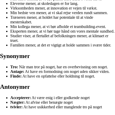
Eleverne mener, at skoledagen er for lang.
Virksomheden mener, at innovation er vejen til vækst.
Min bedste ven mener, at vi skal rejse verden rundt sammen.
Træneren mener, at holdet har potentiale til at vinde
mesterskabet.
Min kollega mener, at vi bør afholde et teambuilding-event.
Eksperten mener, at vi bør tage hånd om vores mentale sundhed.
Studier viser, at flertallet af befolkningen mener, at klimaet er
truet.
Familien mener, at det er vigtigt at holde sammen i svære tider.
Synonymer
Tro:
Når man tror på noget, har en overbevisning om noget.
Antage:
At have en formodning om noget uden sikker viden.
Finde:
At have en opfattelse eller holdning til noget.
Antonymer
Accepterer:
At være enig i eller godkende noget
Nægter:
At afvise eller benægte noget
tvivler:
At have usikkerhed eller manglende tro på noget