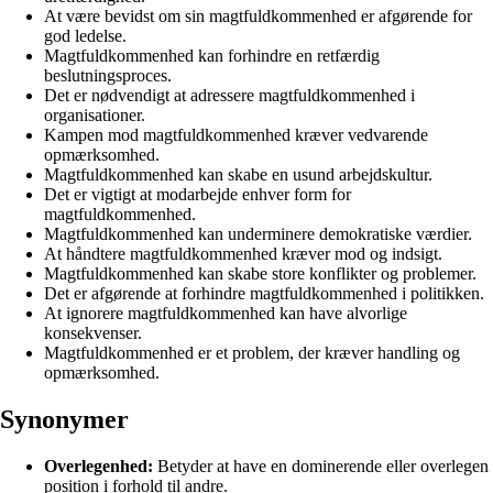
At være bevidst om sin magtfuldkommenhed er afgørende for
god ledelse.
Magtfuldkommenhed kan forhindre en retfærdig
beslutningsproces.
Det er nødvendigt at adressere magtfuldkommenhed i
organisationer.
Kampen mod magtfuldkommenhed kræver vedvarende
opmærksomhed.
Magtfuldkommenhed kan skabe en usund arbejdskultur.
Det er vigtigt at modarbejde enhver form for
magtfuldkommenhed.
Magtfuldkommenhed kan underminere demokratiske værdier.
At håndtere magtfuldkommenhed kræver mod og indsigt.
Magtfuldkommenhed kan skabe store konflikter og problemer.
Det er afgørende at forhindre magtfuldkommenhed i politikken.
At ignorere magtfuldkommenhed kan have alvorlige
konsekvenser.
Magtfuldkommenhed er et problem, der kræver handling og
opmærksomhed.
Synonymer
Overlegenhed:
Betyder at have en dominerende eller overlegen
position i forhold til andre.