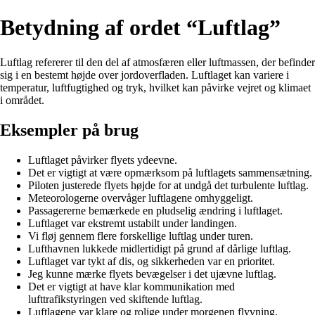
Betydning af ordet “Luftlag”
Luftlag refererer til den del af atmosfæren eller luftmassen, der befinder
sig i en bestemt højde over jordoverfladen. Luftlaget kan variere i
temperatur, luftfugtighed og tryk, hvilket kan påvirke vejret og klimaet
i området.
Eksempler på brug
Luftlaget påvirker flyets ydeevne.
Det er vigtigt at være opmærksom på luftlagets sammensætning.
Piloten justerede flyets højde for at undgå det turbulente luftlag.
Meteorologerne overvåger luftlagene omhyggeligt.
Passagererne bemærkede en pludselig ændring i luftlaget.
Luftlaget var ekstremt ustabilt under landingen.
Vi fløj gennem flere forskellige luftlag under turen.
Lufthavnen lukkede midlertidigt på grund af dårlige luftlag.
Luftlaget var tykt af dis, og sikkerheden var en prioritet.
Jeg kunne mærke flyets bevægelser i det ujævne luftlag.
Det er vigtigt at have klar kommunikation med
lufttrafikstyringen ved skiftende luftlag.
Luftlagene var klare og rolige under morgenen flyvning.