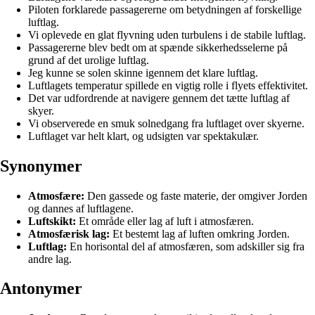
Piloten forklarede passagererne om betydningen af forskellige
luftlag.
Vi oplevede en glat flyvning uden turbulens i de stabile luftlag.
Passagererne blev bedt om at spænde sikkerhedsselerne på
grund af det urolige luftlag.
Jeg kunne se solen skinne igennem det klare luftlag.
Luftlagets temperatur spillede en vigtig rolle i flyets effektivitet.
Det var udfordrende at navigere gennem det tætte luftlag af
skyer.
Vi observerede en smuk solnedgang fra luftlaget over skyerne.
Luftlaget var helt klart, og udsigten var spektakulær.
Synonymer
Atmosfære:
Den gassede og faste materie, der omgiver Jorden
og dannes af luftlagene.
Luftskikt:
Et område eller lag af luft i atmosfæren.
Atmosfærisk lag:
Et bestemt lag af luften omkring Jorden.
Luftlag:
En horisontal del af atmosfæren, som adskiller sig fra
andre lag.
Antonymer