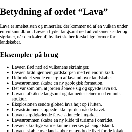
Betydning af ordet “Lava”
Lava er smeltet sten og mineraler, der kommer ud af en vulkan under
en vulkanudbrud. Lavaen flyder langsomt ned ad vulkanens sider og
størkner, når den køler af, hvilket skaber forskellige former for
landskaber.
Eksempler på brug
Lavaen flød ned ad vulkanens skråninger.
Lavaen brød igennem jordskorpen med en enorm kraft.
Udbruddet sendte en strøm af lava ud over landskabet.
Lavastrømmen skabte en ny geologisk formation.
Det var som om, at jorden åbnede sig og spyede lava ud.
Lavaen afkølede langsomt og dannede steiner med en unik
struktur.
Eksplosionen sendte glohed lava højt op i luften.
Lavastrømmen stoppede ikke før den nåede havet.
Lavaens rødglødende farve skinnede i mørket.
Lavastrømmen skabte en ny kilde til turisme i området.
Lavaens kraftige varme kunne mærkes på lang afstand.
Lavaen skabte nye landskaber og ændrede livet for de lokale