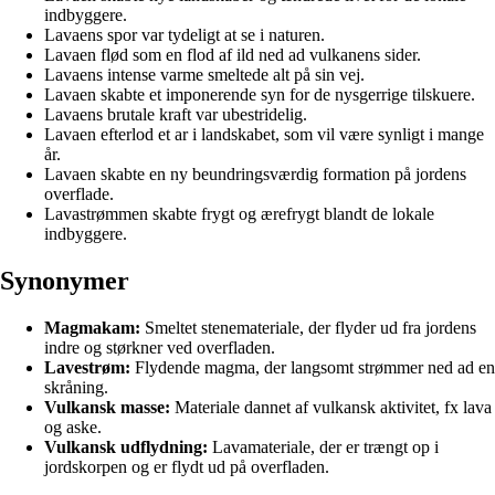
indbyggere.
Lavaens spor var tydeligt at se i naturen.
Lavaen flød som en flod af ild ned ad vulkanens sider.
Lavaens intense varme smeltede alt på sin vej.
Lavaen skabte et imponerende syn for de nysgerrige tilskuere.
Lavaens brutale kraft var ubestridelig.
Lavaen efterlod et ar i landskabet, som vil være synligt i mange
år.
Lavaen skabte en ny beundringsværdig formation på jordens
overflade.
Lavastrømmen skabte frygt og ærefrygt blandt de lokale
indbyggere.
Synonymer
Magmakam:
Smeltet stenemateriale, der flyder ud fra jordens
indre og størkner ved overfladen.
Lavestrøm:
Flydende magma, der langsomt strømmer ned ad en
skråning.
Vulkansk masse:
Materiale dannet af vulkansk aktivitet, fx lava
og aske.
Vulkansk udflydning:
Lavamateriale, der er trængt op i
jordskorpen og er flydt ud på overfladen.