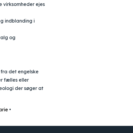
te virksomheder ejes
ig indblanding i
valg og
fra det engelske
 fælles eller
deologi der søger at
arie
•