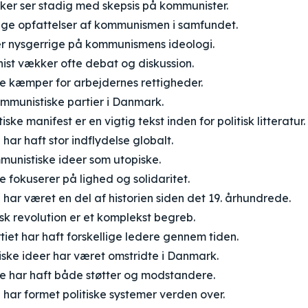
er ser stadig med skepsis på kommunister.
lige opfattelser af kommunismen i samfundet.
 nysgerrige på kommunismens ideologi.
st vækker ofte debat og diskussion.
 kæmper for arbejdernes rettigheder.
ommunistiske partier i Danmark.
ke manifest er en vigtig tekst inden for politisk litteratur.
r haft stor indflydelse globalt.
munistiske ideer som utopiske.
fokuserer på lighed og solidaritet.
ar været en del af historien siden det 19. århundrede.
k revolution er et komplekst begreb.
et har haft forskellige ledere gennem tiden.
ske ideer har været omstridte i Danmark.
 har haft både støtter og modstandere.
ar formet politiske systemer verden over.