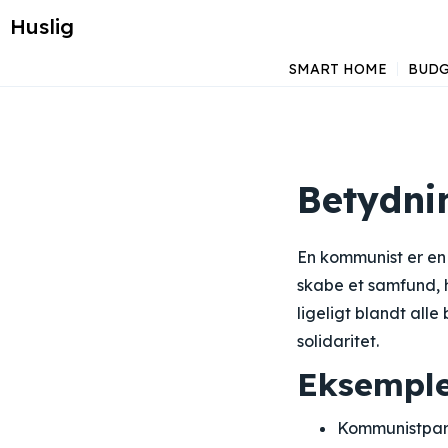
Huslig
SMART HOME
BUDG
Betydni
En kommunist er en p
skabe et samfund, h
ligeligt blandt all
solidaritet.
Eksemple
Kommunistparti