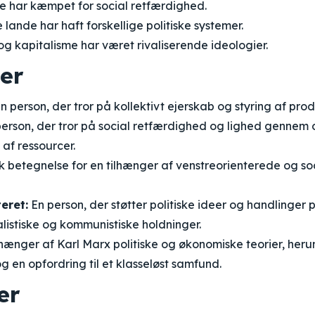
 har kæmpet for social retfærdighed.
lande har haft forskellige politiske systemer.
 kapitalisme har været rivaliserende ideologier.
er
n person, der tror på kollektivt ejerskab og styring af pro
erson, der tror på social retfærdighed og lighed gennem 
 af ressourcer.
sk betegnelse for en tilhænger af venstreorienterede og soc
eret:
En person, der støtter politiske ideer og handlinger p
listiske og kommunistiske holdninger.
lhænger af Karl Marx politiske og økonomiske teorier, herun
g en opfordring til et klasseløst samfund.
er