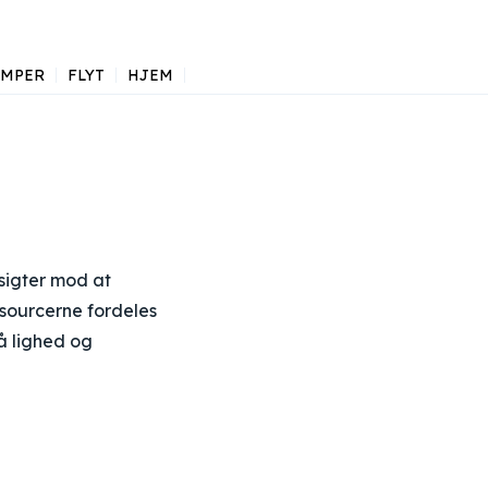
AMPER
FLYT
HJEM
 sigter mod at
ssourcerne fordeles
på lighed og