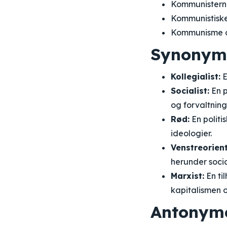
Kommunisterne
Kommunistiske 
Kommunisme og
Synonym
Kollegialist:
E
Socialist:
En p
og forvaltning
Rød:
En politi
ideologier.
Venstreorient
herunder socia
Marxist:
En ti
kapitalismen o
Antonym