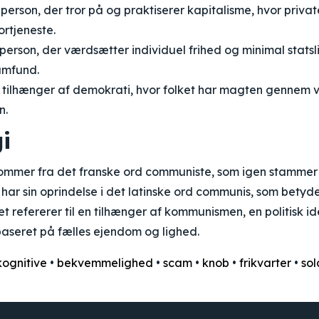
person, der tror på og praktiserer kapitalisme, hvor priva
ortjeneste.
person, der værdsætter individuel frihed og minimal statsl
amfund.
 tilhænger af demokrati, hvor folket har magten gennem 
n.
i
mmer fra det franske ord communiste, som igen stammer 
har sin oprindelse i det latinske ord communis, som betyder
t refererer til en tilhænger af kommunismen, en politisk i
aseret på fælles ejendom og lighed.
kognitive
•
bekvemmelighed
•
scam
•
knob
•
frikvarter
•
sol