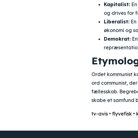
Kapitalist:
En 
og drives for f
Liberalist:
En 
økonomi og s
Demokrat:
En
repræsentatio
Etymolog
Ordet kommunist ko
ord communist, der 
fællesskab. Begrebe
skabe et samfund b
tv-avis
•
flyvefisk
•