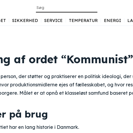
ET
SIKKERHED
SERVICE
TEMPERATUR
ENERGI
L
ng af ordet “Kommunist”
erson, der støtter og praktiserer en politisk ideologi, der
vor produktionsmidlerne ejes af fællesskabet, og hvor re
e borgere. Målet er at opnå et klasseløst samfund baseret 
r på brug
et har en lang historie i Danmark.