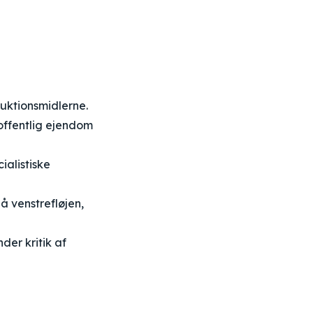
duktionsmidlerne.
offentlig ejendom
ialistiske
å venstrefløjen,
der kritik af