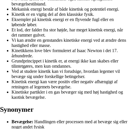
bevægelsestilstand.
Mekanisk energi består af både kinetisk og potentiel energi.
Kinetik er en vigtig del af den klassiske fysik.
Eksempler på kinetisk energi er en flyvende fugl eller en
løbende løber.
Et lod, der falder fra stor højde, har meget kinetisk energi, når
det rammer gulvet.
Vi kan ændre en genstandes kinetiske energi ved at ændre dens
hastighed eller masse.
Kinetikkens love blev formuleret af Isaac Newton i det 17.
århundrede.
Grundprincippet i kinetik er, at energi ikke kan skabes eller
tilintetgøres, men kun omdannes.
Ved at studere kinetik kan vi forudsige, hvordan legemer vil
bevæge sig under forskellige betingelser.
Kinetisk energi kan være positiv eller negativ afhængigt af
retningen af legemets bevægelse.
Kinetiske partikler i en gas bevæger sig med høj hastighed og
kaotisk bevægelse.
Synonymer
Bevægelse:
Handlingen eller processen med at bevæge sig eller
noget andet fysisk