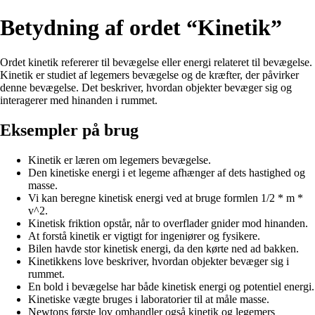
Betydning af ordet “Kinetik”
Ordet kinetik refererer til bevægelse eller energi relateret til bevægelse.
Kinetik er studiet af legemers bevægelse og de kræfter, der påvirker
denne bevægelse. Det beskriver, hvordan objekter bevæger sig og
interagerer med hinanden i rummet.
Eksempler på brug
Kinetik er læren om legemers bevægelse.
Den kinetiske energi i et legeme afhænger af dets hastighed og
masse.
Vi kan beregne kinetisk energi ved at bruge formlen 1/2 * m *
v^2.
Kinetisk friktion opstår, når to overflader gnider mod hinanden.
At forstå kinetik er vigtigt for ingeniører og fysikere.
Bilen havde stor kinetisk energi, da den kørte ned ad bakken.
Kinetikkens love beskriver, hvordan objekter bevæger sig i
rummet.
En bold i bevægelse har både kinetisk energi og potentiel energi.
Kinetiske vægte bruges i laboratorier til at måle masse.
Newtons første lov omhandler også kinetik og legemers