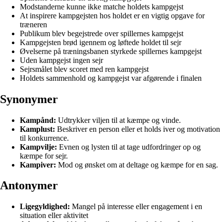
Modstanderne kunne ikke matche holdets kampgejst
At inspirere kampgejsten hos holdet er en vigtig opgave for
træneren
Publikum blev begejstrede over spillernes kampgejst
Kampgejsten brød igennem og løftede holdet til sejr
Øvelserne på træningsbanen styrkede spillernes kampgejst
Uden kampgejst ingen sejr
Sejrsmålet blev scoret med ren kampgejst
Holdets sammenhold og kampgejst var afgørende i finalen
Synonymer
Kampånd:
Udtrykker viljen til at kæmpe og vinde.
Kamplust:
Beskriver en person eller et holds iver og motivation
til konkurrence.
Kampvilje:
Evnen og lysten til at tage udfordringer op og
kæmpe for sejr.
Kampiver:
Mod og ønsket om at deltage og kæmpe for en sag.
Antonymer
Ligegyldighed:
Mangel på interesse eller engagement i en
situation eller aktivitet