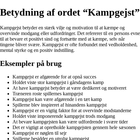
Betydning af ordet “Kampgejst”
Kampgejst betyder en stærk vilje og motivation til at kæmpe og
overvinde modgang eller udfordringer. Det refererer til en persons evne
til at bevare et positivt sind og fortsætte med at kæmpe, selv når
tingene bliver svære. Kampgejst er ofte forbundet med vedholdenhed,
mental styrke og en positiv indstilling.
Eksempler på brug
Kampgejst er afgørende for at opnå succes
Holdet viste stor kampgejst i gårsdagens kamp
At have kampgejst betyder at være dedikeret og motiveret
Træneren roste spillernes kampgejst
Kampgejst kan være afgørende i en tæt kamp
Spillerne blev inspireret af hinandens kampgejst
Kampgejst er en vigtig faktor for at overvinde modstanderne
Holdet viste imponerende kampgejst trods modgang
At bevare kampgejsten kan være udfordrende i svære tider
Det er vigtigt at opretholde kampgejsten gennem hele sæsonen
Kampgejst er nøglen til sejr
Spillerne besidder en utrolig kampgejst