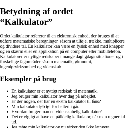
Betydning af ordet
“Kalkulator”
Ordet kalkulator refererer til en elektronisk enhed, der bruges til at
udføre matematiske beregninger, såsom at tilføje, trække, multiplicere
og dividere tal. En kalkulator kan være en fysisk enhed med knapper
og en skærm eller en applikation på en computer eller mobiltelefon.
Kalkulatorer er nyttige redskaber i mange dagligdags situationer og i
forskellige fagområder såsom matematik, økonomi,
ingeniørvirksomhed og videnskab.
Eksempler på brug
En kalkulator er et nyttigt redskab til matematik.
Jeg bruger min kalkulator hver dag på arbejdet.
Er der nogen, der har en ekstra kalkulator til låns?
Min kalkulator løb tør for batteri i går.
Hvordan bruger man en videnskabelig kalkulator?
Det er vigtigt at have en pålidelig kalkulator, når man regner tal
ud.
Jeg tabte min kalkulator og nu virker den ikke længere.