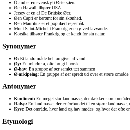
Öland er en svensk ø i Østersøen.
Øen Hawaii tilhører USA.
Jersey er en af De Britiske Øer.
Øen Capri er berømt for sin skønhed.
Øen Mauritius er et populært rejsemål.
Mont Saint-Michel i Frankrig er en ø ved lavvande.
Korsika tilhører Frankrig og er kendt for sin natur.
Synonymer
Ø:
Et landområde helt omgivet af vand
Øy:
En mindre ø, ofte brugt i norsk
Ø-hav:
En gruppe af øer samlet tæt sammen
Ø-arkipelag:
En gruppe af øer spredt ud over et større område
Antonymer
Kontinent:
En meget stor landmasse, der dækker store områder 
Halvø:
En landmasse, der er forbundet til en større landmasse, 
Kyst:
Det område, hvor land og hav mødes, og hvor der ofte er 
Etymologi