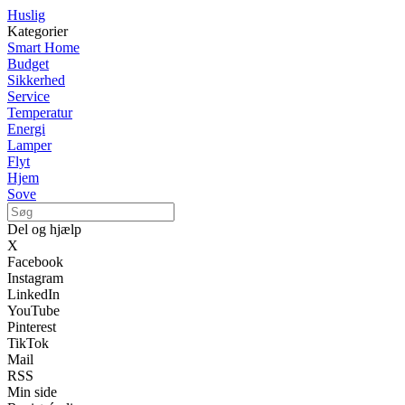
Huslig
Kategorier
Smart Home
Budget
Sikkerhed
Service
Temperatur
Energi
Lamper
Flyt
Hjem
Sove
Del og hjælp
X
Facebook
Instagram
LinkedIn
YouTube
Pinterest
TikTok
Mail
RSS
Min side