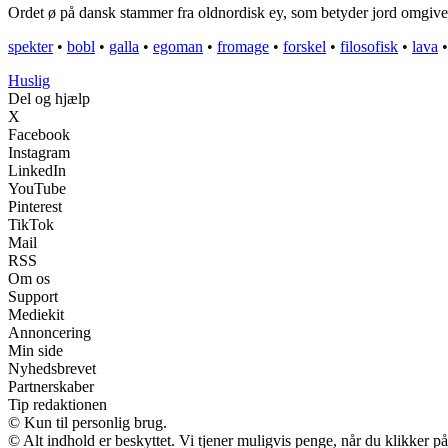
Ordet ø på dansk stammer fra oldnordisk ey, som betyder jord omgivet a
spekter
•
bobl
•
galla
•
egoman
•
fromage
•
forskel
•
filosofisk
•
lava
Huslig
Del og hjælp
X
Facebook
Instagram
LinkedIn
YouTube
Pinterest
TikTok
Mail
RSS
Om os
Support
Mediekit
Annoncering
Min side
Nyhedsbrevet
Partnerskaber
Tip redaktionen
© Kun til personlig brug.
© Alt indhold er beskyttet. Vi tjener muligvis penge, når du klikker på