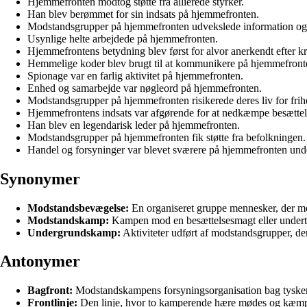
Hjemmefronten modtog støtte fra allierede styrker.
Han blev berømmet for sin indsats på hjemmefronten.
Modstandsgrupper på hjemmefronten udvekslede information og 
Usynlige helte arbejdede på hjemmefronten.
Hjemmefrontens betydning blev først for alvor anerkendt efter kr
Hemmelige koder blev brugt til at kommunikere på hjemmefront
Spionage var en farlig aktivitet på hjemmefronten.
Enhed og samarbejde var nøgleord på hjemmefronten.
Modstandsgrupper på hjemmefronten risikerede deres liv for frih
Hjemmefrontens indsats var afgørende for at nedkæmpe besætte
Han blev en legendarisk leder på hjemmefronten.
Modstandsgrupper på hjemmefronten fik støtte fra befolkningen.
Handel og forsyninger var blevet sværere på hjemmefronten unde
Synonymer
Modstandsbevægelse:
En organiseret gruppe mennesker, der mod
Modstandskamp:
Kampen mod en besættelsesmagt eller undertr
Undergrundskamp:
Aktiviteter udført af modstandsgrupper, de
Antonymer
Bagfront:
Modstandskampens forsyningsorganisation bag tyskern
Frontlinje:
Den linje, hvor to kamperende hære mødes og kæm