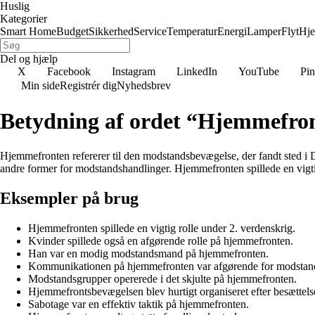
Huslig
Kategorier
Smart Home
Budget
Sikkerhed
Service
Temperatur
Energi
Lamper
Flyt
Hj
Del og hjælp
X
Facebook
Instagram
LinkedIn
YouTube
Pin
Min side
Registrér dig
Nyhedsbrev
Betydning af ordet “Hjemmefro
Hjemmefronten refererer til den modstandsbevægelse, der fandt sted i 
andre former for modstandshandlinger. Hjemmefronten spillede en vigtig
Eksempler på brug
Hjemmefronten spillede en vigtig rolle under 2. verdenskrig.
Kvinder spillede også en afgørende rolle på hjemmefronten.
Han var en modig modstandsmand på hjemmefronten.
Kommunikationen på hjemmefronten var afgørende for modstan
Modstandsgrupper opererede i det skjulte på hjemmefronten.
Hjemmefrontsbevægelsen blev hurtigt organiseret efter besættels
Sabotage var en effektiv taktik på hjemmefronten.