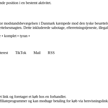
e position i en bestemt aktivitet.
 modstandsbevægelsen i Danmark kæmpede mod den tyske besættelsesmagt
lsesmagten. Dette inkluderede sabotage, efterretningstjeneste, illegale
e
•
komplet
•
tyran
•
terest
TikTok
Mail
RSS
t link og foretager et køb hos en forhandler.
affiliateprogrammer og kan modtage betaling for køb via henvisningslinks