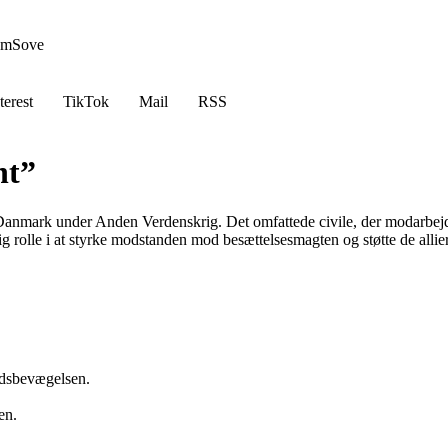
em
Sove
terest
TikTok
Mail
RSS
nt”
Danmark under Anden Verdenskrig. Det omfattede civile, der modarbejde
 rolle i at styrke modstanden mod besættelsesmagten og støtte de allier
dsbevægelsen.
en.