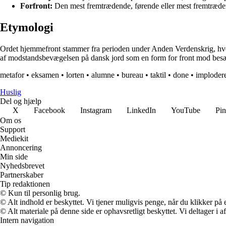
Forfront:
Den mest fremtrædende, førende eller mest fremtrædend
Etymologi
Ordet hjemmefront stammer fra perioden under Anden Verdenskrig, hvor
af modstandsbevægelsen på dansk jord som en form for front mod besætte
metafor
•
eksamen
•
lorten
•
alumne
•
bureau
•
taktil
•
done
•
imploder
Huslig
Del og hjælp
X
Facebook
Instagram
LinkedIn
YouTube
Pin
Om os
Support
Mediekit
Annoncering
Min side
Nyhedsbrevet
Partnerskaber
Tip redaktionen
© Kun til personlig brug.
© Alt indhold er beskyttet. Vi tjener muligvis penge, når du klikker på e
© Alt materiale på denne side er ophavsretligt beskyttet. Vi deltager i 
Intern navigation