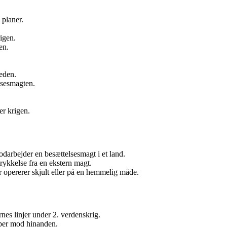
planer.
igen.
en.
eden.
lsesmagten.
r krigen.
arbejder en besættelsesmagt i et land.
ykkelse fra en ekstern magt.
r opererer skjult eller på en hemmelig måde.
es linjer under 2. verdenskrig.
per mod hinanden.