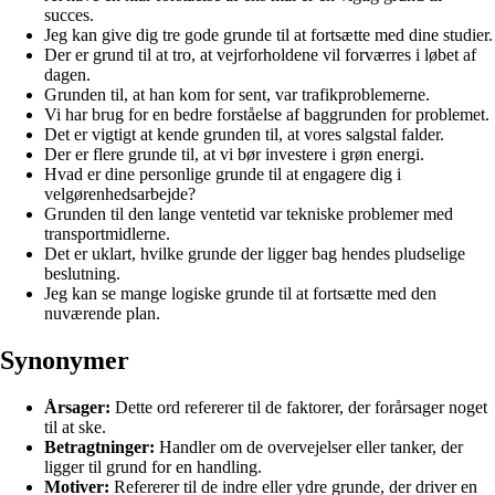
succes.
Jeg kan give dig tre gode grunde til at fortsætte med dine studier.
Der er grund til at tro, at vejrforholdene vil forværres i løbet af
dagen.
Grunden til, at han kom for sent, var trafikproblemerne.
Vi har brug for en bedre forståelse af baggrunden for problemet.
Det er vigtigt at kende grunden til, at vores salgstal falder.
Der er flere grunde til, at vi bør investere i grøn energi.
Hvad er dine personlige grunde til at engagere dig i
velgørenhedsarbejde?
Grunden til den lange ventetid var tekniske problemer med
transportmidlerne.
Det er uklart, hvilke grunde der ligger bag hendes pludselige
beslutning.
Jeg kan se mange logiske grunde til at fortsætte med den
nuværende plan.
Synonymer
Årsager:
Dette ord refererer til de faktorer, der forårsager noget
til at ske.
Betragtninger:
Handler om de overvejelser eller tanker, der
ligger til grund for en handling.
Motiver:
Refererer til de indre eller ydre grunde, der driver en