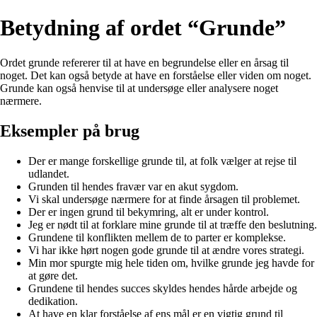
Betydning af ordet “Grunde”
Ordet grunde refererer til at have en begrundelse eller en årsag til
noget. Det kan også betyde at have en forståelse eller viden om noget.
Grunde kan også henvise til at undersøge eller analysere noget
nærmere.
Eksempler på brug
Der er mange forskellige grunde til, at folk vælger at rejse til
udlandet.
Grunden til hendes fravær var en akut sygdom.
Vi skal undersøge nærmere for at finde årsagen til problemet.
Der er ingen grund til bekymring, alt er under kontrol.
Jeg er nødt til at forklare mine grunde til at træffe den beslutning.
Grundene til konflikten mellem de to parter er komplekse.
Vi har ikke hørt nogen gode grunde til at ændre vores strategi.
Min mor spurgte mig hele tiden om, hvilke grunde jeg havde for
at gøre det.
Grundene til hendes succes skyldes hendes hårde arbejde og
dedikation.
At have en klar forståelse af ens mål er en vigtig grund til