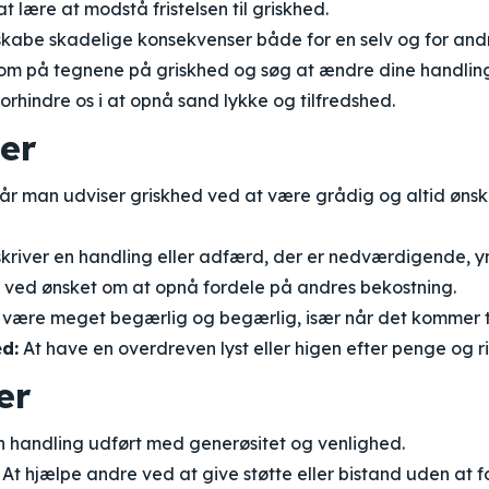
at lære at modstå fristelsen til griskhed.
skabe skadelige konsekvenser både for en selv og for and
 på tegnene på griskhed og søg at ændre dine handling
orhindre os i at opnå sand lykke og tilfredshed.
er
r man udviser griskhed ved at være grådig og altid øns
kriver en handling eller adfærd, der er nedværdigende, y
t ved ønsket om at opnå fordele på andres bekostning.
 være meget begærlig og begærlig, især når det kommer ti
d:
At have en overdreven lyst eller higen efter penge og 
er
 handling udført med generøsitet og venlighed.
At hjælpe andre ved at give støtte eller bistand uden at f