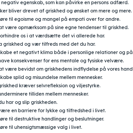
n negativ egenskab, som kan påvirke en persons adfærd.
er bliver drevet af griskhed og ønsket om mere og mere.
føre til egoisme og mangel på empati over for andre.
 at være opmærksom på sine egne tendenser til griskhed.
orhindre os i at værdsætte det vi allerede har.
a griskhed og vær tilfreds med det du har.
kabe et negativt klima både i personlige relationer og p
have konsekvenser for ens mentale og fysiske velvære.
 at være bevidst om griskhedens indflydelse på vores handl
skabe splid og misundelse mellem mennesker.
riskhed kræver selvrefleksion og viljestyrke.
underminere tilliden mellem mennesker.
u har og slip griskheden.
ære en barriere for lykke og tilfredshed i livet.
øre til destruktive handlinger og beslutninger.
øre til uhensigtsmæssige valg i livet.