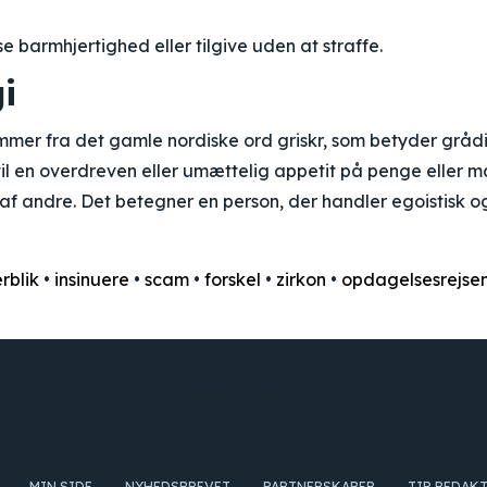
e barmhjertighed eller tilgive uden at straffe.
i
mer fra det gamle nordiske ord griskr, som betyder grådi
til en overdreven eller umættelig appetit på penge eller m
af andre. Det betegner en person, der handler egoistisk og
rblik
•
insinuere
•
scam
•
forskel
•
zirkon
•
opdagelsesrejse
DEL OG HJÆLP
MIN SIDE
NYHEDSBREVET
PARTNERSKABER
TIP REDAK