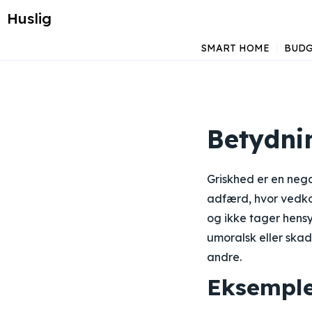
Huslig
SMART HOME
BUDG
Betydni
Griskhed er en neg
adfærd, hvor vedko
og ikke tager hensyn
umoralsk eller ska
andre.
Eksemple