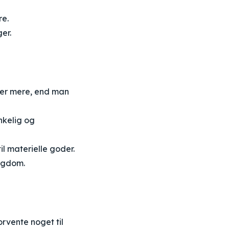
re.
er.
ker mere, end man
nkelig og
l materielle goder.
rigdom.
orvente noget til