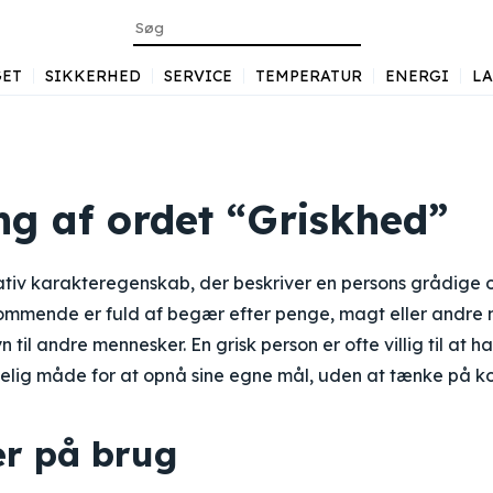
ET
SIKKERHED
SERVICE
TEMPERATUR
ENERGI
L
ng af ordet “Griskhed”
ativ karakteregenskab, der beskriver en persons grådige 
mmende er fuld af begær efter penge, magt eller andre ma
 til andre mennesker. En grisk person er ofte villig til at 
delig måde for at opnå sine egne mål, uden at tænke på k
r på brug