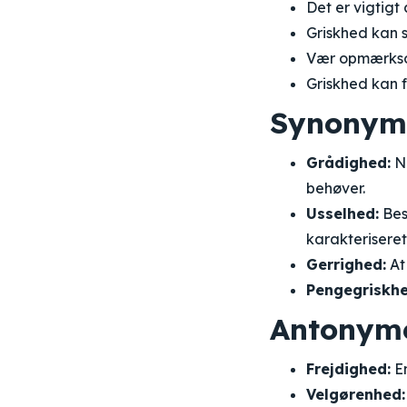
Det er vigtigt 
Griskhed kan 
Vær opmærksom
Griskhed kan f
Synonym
Grådighed:
Nå
behøver.
Usselhed:
Bes
karakterisere
Gerrighed:
At
Pengegriskhe
Antonym
Frejdighed:
En
Velgørenhed: