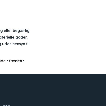
g eller begærlig.
aterielle goder,
 uden hensyn til
nde
•
frossen
•
TIONEN