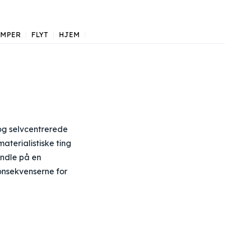
AMPER
FLYT
HJEM
og selvcentrerede
terialistiske ting
handle på en
onsekvenserne for