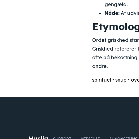
gengæld.
Nåde:
At udvis
Etymolog
Ordet griskhed stam
Griskhed refererer 
ofte på bekostning 
andre.
spirituel
•
snup
•
ove
Huslig
SUPPORT
MEDIEKIT
ANNONCERING