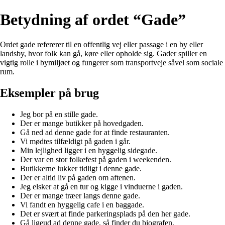
Betydning af ordet “Gade”
Ordet gade refererer til en offentlig vej eller passage i en by eller
landsby, hvor folk kan gå, køre eller opholde sig. Gader spiller en
vigtig rolle i bymiljøet og fungerer som transportveje såvel som sociale
rum.
Eksempler på brug
Jeg bor på en stille gade.
Der er mange butikker på hovedgaden.
Gå ned ad denne gade for at finde restauranten.
Vi mødtes tilfældigt på gaden i går.
Min lejlighed ligger i en hyggelig sidegade.
Der var en stor folkefest på gaden i weekenden.
Butikkerne lukker tidligt i denne gade.
Der er altid liv på gaden om aftenen.
Jeg elsker at gå en tur og kigge i vinduerne i gaden.
Der er mange træer langs denne gade.
Vi fandt en hyggelig cafe i en baggade.
Det er svært at finde parkeringsplads på den her gade.
Gå ligeud ad denne gade, så finder du biografen.