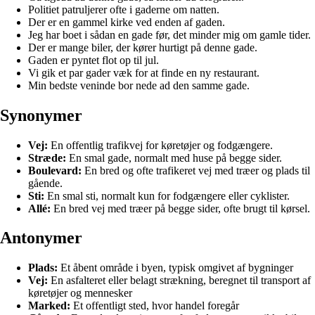
Politiet patruljerer ofte i gaderne om natten.
Der er en gammel kirke ved enden af gaden.
Jeg har boet i sådan en gade før, det minder mig om gamle tider.
Der er mange biler, der kører hurtigt på denne gade.
Gaden er pyntet flot op til jul.
Vi gik et par gader væk for at finde en ny restaurant.
Min bedste veninde bor nede ad den samme gade.
Synonymer
Vej:
En offentlig trafikvej for køretøjer og fodgængere.
Stræde:
En smal gade, normalt med huse på begge sider.
Boulevard:
En bred og ofte trafikeret vej med træer og plads til
gående.
Sti:
En smal sti, normalt kun for fodgængere eller cyklister.
Allé:
En bred vej med træer på begge sider, ofte brugt til kørsel.
Antonymer
Plads:
Et åbent område i byen, typisk omgivet af bygninger
Vej:
En asfalteret eller belagt strækning, beregnet til transport af
køretøjer og mennesker
Marked:
Et offentligt sted, hvor handel foregår